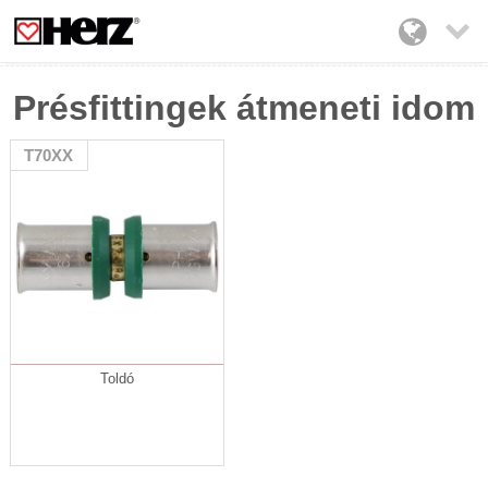

Présfittingek átmeneti idom
T70XX
Toldó