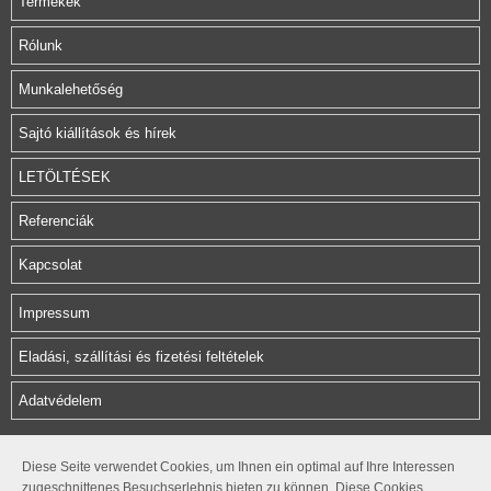
Termékek
Rólunk
Munkalehetőség
Sajtó kiállítások és hírek
LETÖLTÉSEK
Referenciák
Kapcsolat
Impressum
Eladási, szállítási és fizetési feltételek
Adatvédelem
Herz Armatura Hungária Kft.
Diese Seite verwendet Cookies, um Ihnen ein optimal auf Ihre Interessen
zugeschnittenes Besuchserlebnis bieten zu können. Diese Cookies
Rétifarkas u. 10.