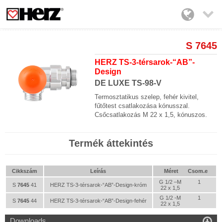

S 7645
HERZ TS-3-térsarok-“AB”-
Design
DE LUXE TS-98-V
Termosztatikus szelep, fehér kivitel,
fűtőtest csatlakozása kónusszal.
Csőcsatlakozás M 22 x 1,5, kónuszos.
Termék áttekintés
Cikkszám
Leírás
Méret
Csom.e
G 1/2 –M
1
S
7645
41
HERZ TS-3-térsarok-“AB”-Design-króm
22 x 1,5
G 1/2 -M
1
S
7645
44
HERZ TS-3-térsarok-“AB”-Design-fehér
22 x 1,5

Downloads