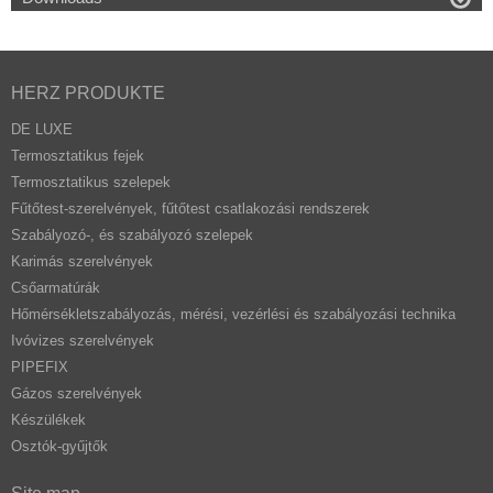
HERZ PRODUKTE
DE LUXE
Termosztatikus fejek
Termosztatikus szelepek
Fűtőtest-szerelvények, fűtőtest csatlakozási rendszerek
Szabályozó-, és szabályozó szelepek
Karimás szerelvények
Csőarmatúrák
Hőmérsékletszabályozás, mérési, vezérlési és szabályozási technika
Ivóvizes szerelvények
PIPEFIX
Gázos szerelvények
Készülékek
Osztók-gyűjtők