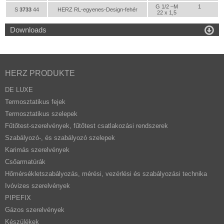
G 1/2 –M
1
S
3733
44
HERZ RL-egyenes-Design-fehér
22 x 1,5

Downloads
HERZ PRODUKTE
DE LUXE
Termosztatikus fejek
Termosztatikus szelepek
Fűtőtest-szerelvények, fűtőtest csatlakozási rendszerek
Szabályozó-, és szabályozó szelepek
Karimás szerelvények
Csőarmatúrák
Hőmérsékletszabályozás, mérési, vezérlési és szabályozási technika
Ivóvizes szerelvények
PIPEFIX
Gázos szerelvények
Készülékek