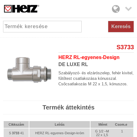

Keresés
S3733
HERZ RL-egyenes-Design
DE LUXE RL
Szabályozó- és elzárószelep, fehér kivitel,
fűtőtest csatlakozása kónusszal.
Csőcsatlakozás M 22 x 1,5, kónuszos.
Termék áttekintés
Cikkszám
Leírás
Méret
Csom.e
G 1/2 –M
1
S
3733
41
HERZ RL-egyenes-Design-króm
22 x 1,5