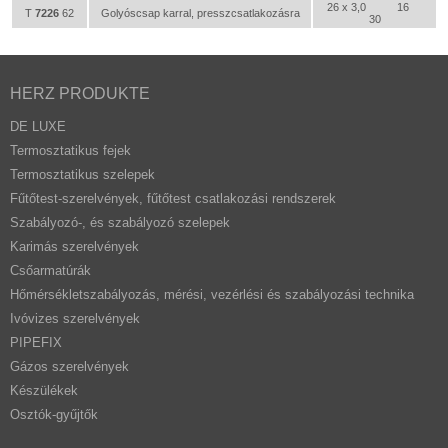
26 x 3,0
16
T
7226
62
Golyóscsap karral, presszcsatlakozásra
30
HERZ PRODUKTE
DE LUXE
Termosztatikus fejek
Termosztatikus szelepek
Fűtőtest-szerelvények, fűtőtest csatlakozási rendszerek
Szabályozó-, és szabályozó szelepek
Karimás szerelvények
Csőarmatúrák
Hőmérsékletszabályozás, mérési, vezérlési és szabályozási technika
Ivóvizes szerelvények
PIPEFIX
Gázos szerelvények
Készülékek
Osztók-gyűjtők