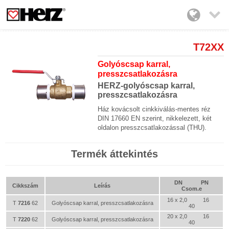

T72XX
Golyóscsap karral,
presszcsatlakozásra
HERZ-golyóscsap karral,
presszcsatlakozásra
Ház kovácsolt cinkkiválás-mentes réz
DIN 17660 EN szerint, nikkelezett, két
oldalon presszcsatlakozással (THU).
Termék áttekintés
DN
PN
Cikkszám
Leírás
Csom.e
16 x 2,0
16
T
7216
62
Golyóscsap karral, presszcsatlakozásra
40
20 x 2,0
16
T
7220
62
Golyóscsap karral, presszcsatlakozásra
40