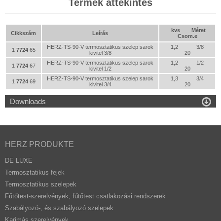
Termék áttekintés
kvs
Méret
Cikkszám
Leírás
Csom.e
HERZ-TS-90-V termosztatikus szelep sarok
1,2
3/8
1
7724
65
kivitel 3/8
20
HERZ-TS-90-V termosztatikus szelep sarok
1,2
1/2
1
7724
67
kivitel 1/2
20
HERZ-TS-90-V termosztatikus szelep sarok
1,3
3/4
1
7724
69
kivitel 3/4
20

Downloads
HERZ PRODUKTE
DE LUXE
Termosztatikus fejek
Termosztatikus szelepek
Fűtőtest-szerelvények, fűtőtest csatlakozási rendszerek
Szabályozó-, és szabályozó szelepek
Karimás szerelvények