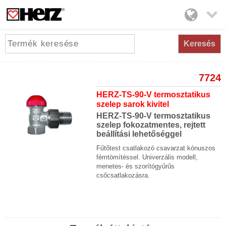

Keresés
7724
HERZ-TS-90-V termosztatikus
szelep sarok kivitel
HERZ-TS-90-V termosztatikus
szelep fokozatmentes, rejtett
beállítási lehetőséggel
Fűtőtest csatlakozó csavarzat kónuszos
fémtömítéssel. Univerzális modell,
menetes- és szorítógyűrűs
csőcsatlakozásra.