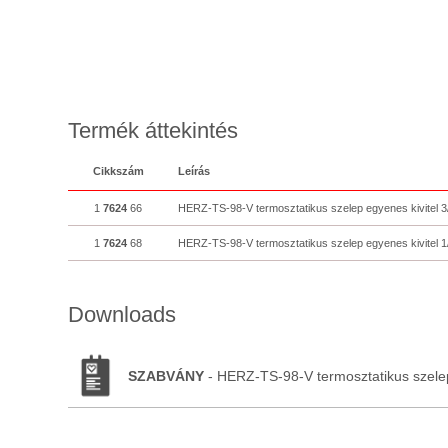
Termék áttekintés
Cikkszám
Leírás
1
7624
66
HERZ-TS-98-V termosztatikus szelep egyenes kivitel 3
1
7624
68
HERZ-TS-98-V termosztatikus szelep egyenes kivitel 1
Downloads
SZABVÁNY
- HERZ-TS-98-V termosztatikus szelep