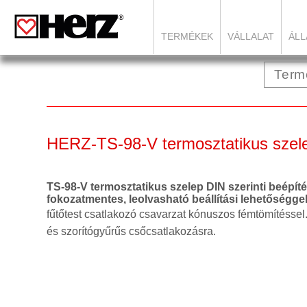
TERMÉKEK
VÁLLALAT
ÁLL
HERZ-TS-98-V termosztatikus szele
TS-98-V termosztatikus szelep DIN szerinti beépíté
fokozatmentes, leolvasható beállítási lehetőségge
fűtőtest csatlakozó csavarzat kónuszos fémtömítéssel
és szorítógyűrűs csőcsatlakozásra.