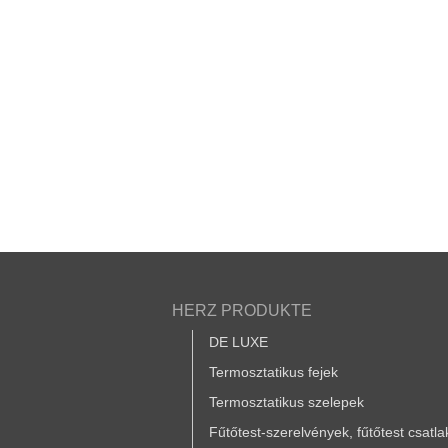
HERZ PRODUKTE
DE LUXE
Termosztatikus fejek
Termosztatikus szelepek
Fűtőtest-szerelvények, fűtőtest csatl