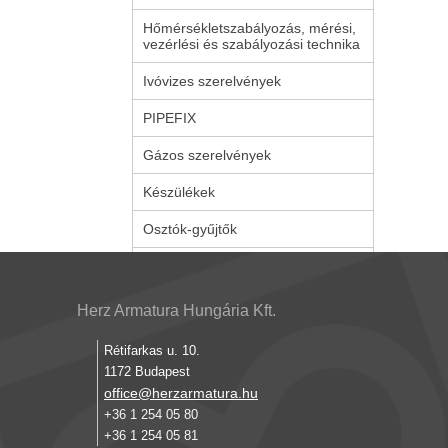
Hőmérsékletszabályozás, mérési,
vezérlési és szabályozási technika
Ivóvizes szerelvények
PIPEFIX
Gázos szerelvények
Készülékek
Osztók-gyűjtők
Herz Armatura Hungária Kft.
Rétifarkas u. 10.
1172 Budapest
office@herzarmatura.hu
+36 1 254 05 80
+36 1 254 05 81