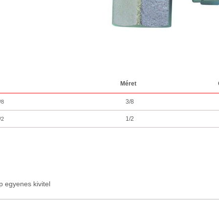
Méret
3/8
/8
1/2
/2
 egyenes kivitel