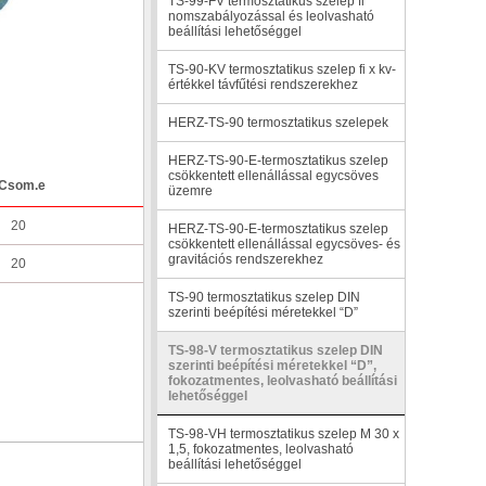
TS-99-FV termosztatikus szelep fi
nomszabályozással és leolvasható
beállítási lehetőséggel
TS-90-KV termosztatikus szelep fi x kv-
értékkel távfűtési rendszerekhez
HERZ-TS-90 termosztatikus szelepek
HERZ-TS-90-E-termosztatikus szelep
csökkentett ellenállással egycsöves
Csom.e
üzemre
20
HERZ-TS-90-E-termosztatikus szelep
csökkentett ellenállással egycsöves- és
gravitációs rendszerekhez
20
TS-90 termosztatikus szelep DIN
szerinti beépítési méretekkel “D”
TS-98-V termosztatikus szelep DIN
szerinti beépítési méretekkel “D”,
fokozatmentes, leolvasható beállítási
lehetőséggel
TS-98-VH termosztatikus szelep M 30 x
1,5, fokozatmentes, leolvasható
beállítási lehetőséggel