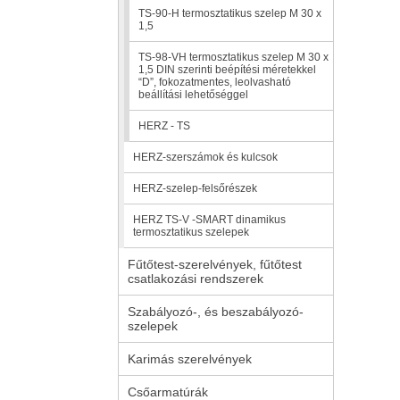
TS-90-H termosztatikus szelep M 30 x
1,5
TS-98-VH termosztatikus szelep M 30 x
1,5 DIN szerinti beépítési méretekkel
“D”, fokozatmentes, leolvasható
beállítási lehetőséggel
HERZ - TS
HERZ-szerszámok és kulcsok
HERZ-szelep-felsőrészek
HERZ TS-V -SMART dinamikus
termosztatikus szelepek
Fűtőtest-szerelvények, fűtőtest
csatlakozási rendszerek
Szabályozó-, és beszabályozó-
szelepek
Karimás szerelvények
Csőarmatúrák