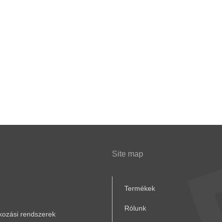
Site map
Termékek
Rólunk
akozási rendszerek