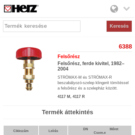

Keresés
6388
Felsőrész
Felsőrész, ferde kivitel, 1982–
2004
STRÖMAX-M és STRÖMAX-R
beszabályozó-szelep klingerit tömítéssel
a felsőrész és a szelepház között.
4117 M, 4117 R
Termék áttekintés
DN
Méret
Cikkszám
Leírás
Csom.e