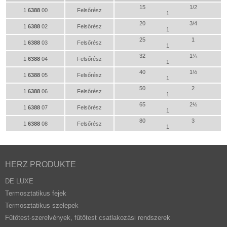
15
1/2
1
6388
00
Felsőrész
1
20
3/4
1
6388
02
Felsőrész
1
25
1
1
6388
03
Felsőrész
1
32
1¼
1
6388
04
Felsőrész
1
40
1½
1
6388
05
Felsőrész
1
50
2
1
6388
06
Felsőrész
1
65
2½
1
6388
07
Felsőrész
1
80
3
1
6388
08
Felsőrész
1
HERZ PRODUKTE
DE LUXE
Termosztatikus fejek
Termosztatikus szelepek
Fűtőtest-szerelvények, fűtőtest csatlakozási rendszerek