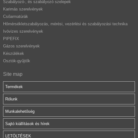
Szabályozó-, és szabályozó szelepek
Karimás szerelvények
Csőarmatúrák
Hőmérsékletszabályozás, mérési, vezérlési és szabályozási technika
Ivóvizes szerelvények
PIPEFIX
Gázos szerelvények
Készülékek
Osztók-gyűjtők
Site map
Termékek
Rólunk
Munkalehetőség
Sajtó kiállítások és hírek
LETÖLTÉSEK