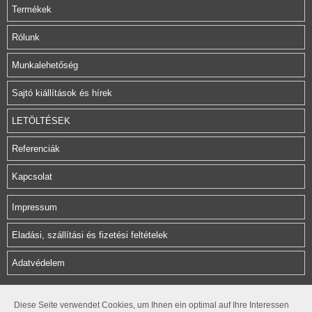
Termékek
Rólunk
Munkalehetőség
Sajtó kiállítások és hírek
LETÖLTÉSEK
Referenciák
Kapcsolat
Impressum
Eladási, szállítási és fizetési feltételek
Adatvédelem
Herz Armatura Hungária Kft.
Diese Seite verwendet Cookies, um Ihnen ein optimal auf Ihre Interessen