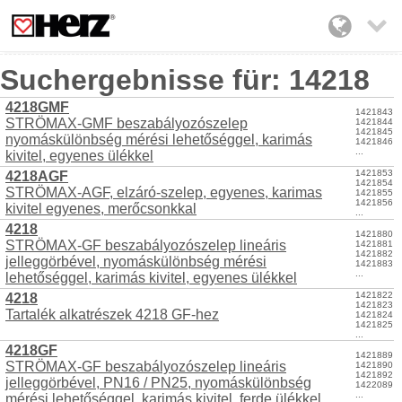

Suchergebnisse für: 14218
4218GMF
1421843
STRÖMAX-GMF beszabályozószelep
1421844
1421845
nyomáskülönbség mérési lehetőséggel, karimás
1421846
...
kivitel, egyenes ülékkel
1421853
4218AGF
1421854
STRÖMAX-AGF, elzáró-szelep, egyenes, karimas
1421855
1421856
kivitel egyenes, merőcsonkkal
...
4218
1421880
STRÖMAX-GF beszabályozószelep lineáris
1421881
1421882
jelleggörbével, nyomáskülönbség mérési
1421883
...
lehetőséggel, karimás kivitel, egyenes ülékkel
1421822
4218
1421823
Tartalék alkatrészek 4218 GF-hez
1421824
1421825
...
4218GF
1421889
STRÖMAX-GF beszabályozószelep lineáris
1421890
1421892
jelleggörbével, PN16 / PN25, nyomáskülönbség
1422089
...
mérési lehetőséggel, karimás kivitel, ferde ülékkel