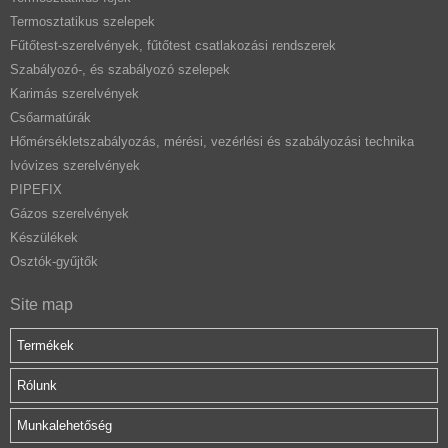
Termosztatikus szelepek
Fűtőtest-szerelvények, fűtőtest csatlakozási rendszerek
Szabályozó-, és szabályozó szelepek
Karimás szerelvények
Csőarmatúrák
Hőmérsékletszabályozás, mérési, vezérlési és szabályozási technika
Ivóvizes szerelvények
PIPEFIX
Gázos szerelvények
Készülékek
Osztók-gyűjtők
Site map
Termékek
Rólunk
Munkalehetőség