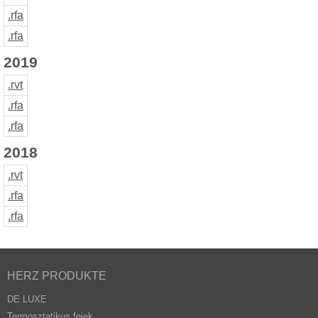
.rfa
.rfa
2019
.rvt
.rfa
.rfa
2018
.rvt
.rfa
.rfa
HERZ PRODUKTE
DE LUXE
Termosztatikus fejek