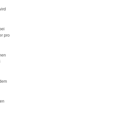
wird
bei
er pro
inen
i
 dem
nen