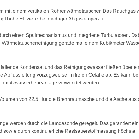
ten mit einem vertikalen Röhrenwärmetauscher. Das Rauchgas 
gt hohe Effizienz bei niedriger Abgastemperatur.
 durch einen Spülmechanismus und integrierte Turbulatoren. Da
die Wärmetauscherreinigung gerade mal einem Kubikmeter Wass
nfallende Kondensat und das Reinigungswasser fließen über e
 Abflussleitung vorzugsweise im freien Gefälle ab. Es kann be
 Schmutzwasserhebeanlage verwendet werden.
Volumen von 22,5 l für die Brennraumasche und die Asche aus
nge werden durch die Lamdasonde geregelt. Das garantiert ei
 sowie durch kontinuierliche Restsauerstoffmessung höchste