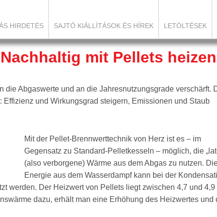
ÁS HIRDETÉS
SAJTÓ KIÁLLÍTÁSOK ÉS HÍREK
LETÖLTÉSEK
Nachhaltig mit Pellets heizen
n die Abgaswerte und an die Jahresnutzungsgrade verschärft. 
: Effizienz und Wirkungsgrad steigern, Emissionen und Staub
Mit der Pellet-Brennwerttechnik von Herz ist es – im
Gegensatz zu Standard-Pelletkesseln – möglich, die „lat
(also verborgene) Wärme aus dem Abgas zu nutzen. Di
Energie aus dem Wasserdampf kann bei der Kondensat
t werden. Der Heizwert von Pellets liegt zwischen 4,7 und 4,9
onswärme dazu, erhält man eine Erhöhung des Heizwertes und 