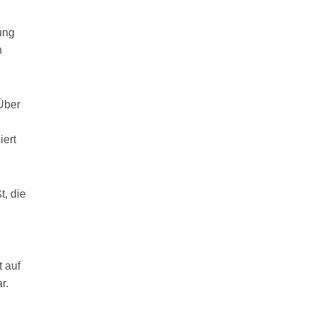
ung
n
 Über
iert
t, die
t auf
r.