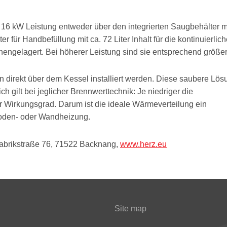
 16 kW Leistung entweder über den integrierten Saugbehälter mi
er für Handbefüllung mit ca. 72 Liter Inhalt für die kontinuierlic
ngelagert. Bei höherer Leistung sind sie entsprechend größer
 direkt über dem Kessel installiert werden. Diese saubere Lös
h gilt bei jeglicher Brennwerttechnik: Je niedriger die
r Wirkungsgrad. Darum ist die ideale Wärmeverteilung ein
oden- oder Wandheizung.
brikstraße 76, 71522 Backnang,
www.herz.eu
Site map