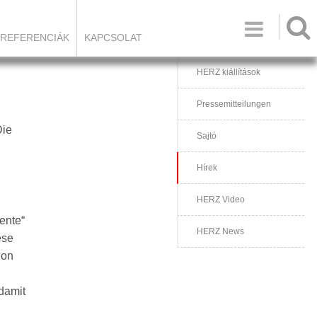

REFERENCIÁK
KAPCSOLAT
HERZ kiállítások
Pressemitteilungen
Die
Sajtó
Hírek
HERZ Video
ente“
HERZ News
ese
ion
damit