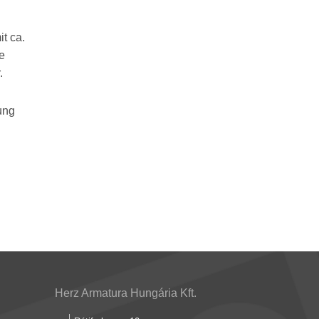
t ca.
he
.
ung
Herz Armatura Hungária Kft.