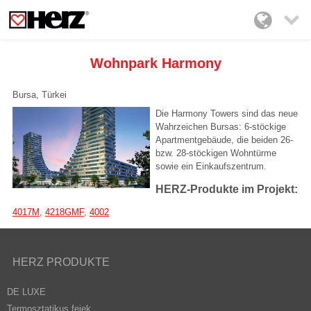

Wohnpark Harmony
Bursa, Türkei
Die Harmony Towers sind das neue
Wahrzeichen Bursas: 6-stöckige
Apartmentgebäude, die beiden 26-
bzw. 28-stöckigen Wohntürme
sowie ein Einkaufszentrum.
HERZ-Produkte im Projekt:
4017M
,
4218GMF
,
4002
HERZ PRODUKTE
DE LUXE
Termosztatikus fejek