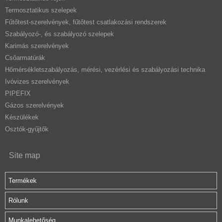
Termosztatikus szelepek
Fűtőtest-szerelvények, fűtőtest csatlakozási rendszerek
Szabályozó-, és szabályozó szelepek
Karimás szerelvények
Csőarmatúrák
Hőmérsékletszabályozás, mérési, vezérlési és szabályozási technika
Ivóvizes szerelvények
PIPEFIX
Gázos szerelvények
Készülékek
Osztók-gyűjtők
Site map
Termékek
Rólunk
Munkalehetőség