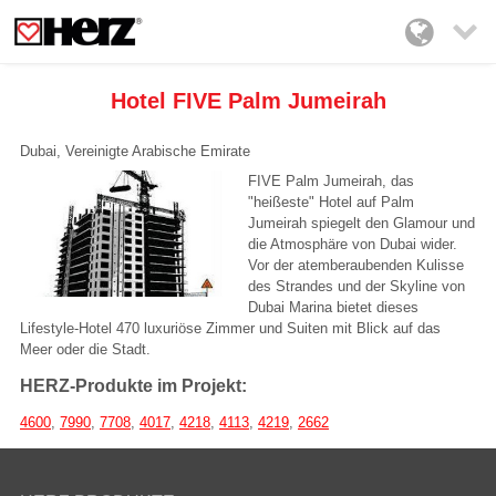

Hotel FIVE Palm Jumeirah
Dubai, Vereinigte Arabische Emirate
FIVE Palm Jumeirah, das
"heißeste" Hotel auf Palm
Jumeirah spiegelt den Glamour und
die Atmosphäre von Dubai wider.
Vor der atemberaubenden Kulisse
des Strandes und der Skyline von
Dubai Marina bietet dieses
Lifestyle-Hotel 470 luxuriöse Zimmer und Suiten mit Blick auf das
Meer oder die Stadt.
HERZ-Produkte im Projekt:
4600
,
7990
,
7708
,
4017
,
4218
,
4113
,
4219
,
2662