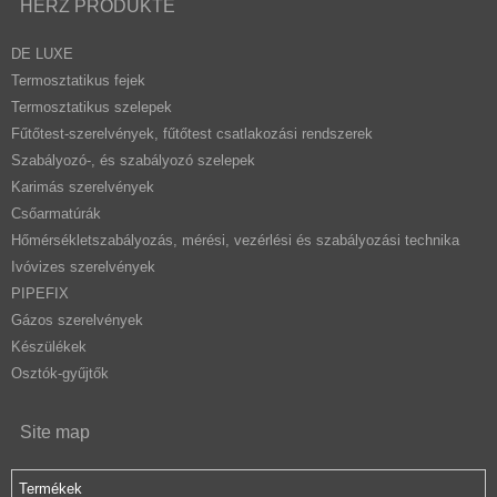
HERZ PRODUKTE
DE LUXE
Termosztatikus fejek
Termosztatikus szelepek
Fűtőtest-szerelvények, fűtőtest csatlakozási rendszerek
Szabályozó-, és szabályozó szelepek
Karimás szerelvények
Csőarmatúrák
Hőmérsékletszabályozás, mérési, vezérlési és szabályozási technika
Ivóvizes szerelvények
PIPEFIX
Gázos szerelvények
Készülékek
Osztók-gyűjtők
Site map
Termékek