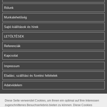
Rólunk
Munkalehetőség
Sajtó kiállítások és hírek
LETÖLTÉSEK
Referenciák
Kapcsolat
Impressum
Eladási, szállítási és fizetési feltételek
Adatvédelem
Herz Armatura Hungária Kft.
Diese Seite verwendet Cookies, um Ihnen ein optimal auf Ihre Interessen
zugeschnittenes Besuchserlebnis bieten zu können. Diese Cookies