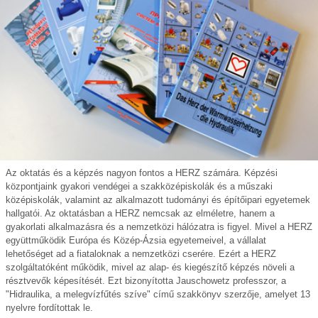
Az oktatás és a képzés nagyon fontos a HERZ számára. Képzési
központjaink gyakori vendégei a szakközépiskolák és a műszaki
középiskolák, valamint az alkalmazott tudományi és építőipari egyetemek
hallgatói. Az oktatásban a HERZ nemcsak az elméletre, hanem a
gyakorlati alkalmazásra és a nemzetközi hálózatra is figyel. Mivel a HERZ
együttműködik Európa és Közép-Ázsia egyetemeivel, a vállalat
lehetőséget ad a fiataloknak a nemzetközi cserére. Ezért a HERZ
szolgáltatóként működik, mivel az alap- és kiegészítő képzés növeli a
résztvevők képesítését. Ezt bizonyította Jauschowetz professzor, a
"Hidraulika, a melegvízfűtés szíve" című szakkönyv szerzője, amelyet 13
nyelvre fordítottak le.