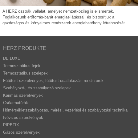
A HERZ osztrák vállalat, amelyet nemzetközileg is elismertek.
Foglalkozunk erőforrás-barát energiaellátással, és biztosítjuk a
gazdaságos és kényelmes rendszerek energiahatékony létrehozását.
HERZ PRODUKTE
DE LUXE
Termosztatikus fejek
Termosztatikus szelepek
Fűtőtest-szerelvények, fűtőtest csatlakozási rendszerek
Szabályozó-, és szabályozó szelepek
Karimás szerelvények
Csőarmatúrák
Hőmérsékletszabályozás, mérési, vezérlési és szabályozási technika
Ivóvizes szerelvények
PIPEFIX
Gázos szerelvények