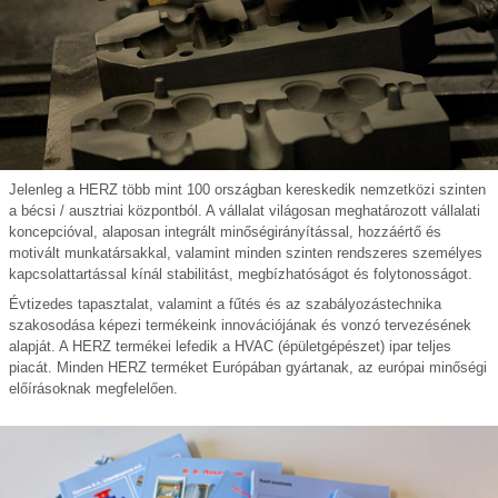
Jelenleg a HERZ több mint 100 országban kereskedik nemzetközi szinten
a bécsi / ausztriai központból. A vállalat világosan meghatározott vállalati
koncepcióval, alaposan integrált minőségirányítással, hozzáértő és
motivált munkatársakkal, valamint minden szinten rendszeres személyes
kapcsolattartással kínál stabilitást, megbízhatóságot és folytonosságot.
Évtizedes tapasztalat, valamint a fűtés és az szabályozástechnika
szakosodása képezi termékeink innovációjának és vonzó tervezésének
alapját. A HERZ termékei lefedik a HVAC (épületgépészet) ipar teljes
piacát. Minden HERZ terméket Európában gyártanak, az európai minőségi
előírásoknak megfelelően.