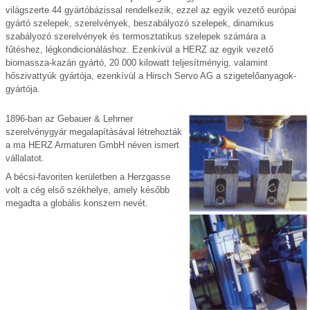
világszerte 44 gyártóbázissal rendelkezik, ezzel az egyik vezető európai
gyártó szelepek, szerelvények, beszabályozó szelepek, dinamikus
szabályozó szerelvények és termosztatikus szelepek számára a
fűtéshez, légkondicionáláshoz. Ezenkívül a HERZ az egyik vezető
biomassza-kazán gyártó, 20 000 kilowatt teljesítményig, valamint
hőszivattyúk gyártója, ezenkívül a Hirsch Servo AG a szigetelőanyagok-
gyártója.
1896-ban az Gebauer & Lehrner
szerelvénygyár megalapításával létrehozták
a ma HERZ Armaturen GmbH néven ismert
vállalatot.
A bécsi-favoriten kerületben a Herzgasse
volt a cég első székhelye, amely később
megadta a globális konszern nevét.