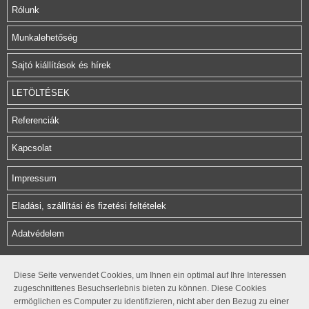
Rólunk
Munkalehetőség
Sajtó kiállítások és hírek
LETÖLTÉSEK
Referenciák
Kapcsolat
Impressum
Eladási, szállítási és fizetési feltételek
Adatvédelem
Herz Armatura Hungária Kft.
Diese Seite verwendet Cookies, um Ihnen ein optimal auf Ihre Interessen
zugeschnittenes Besuchserlebnis bieten zu können. Diese Cookies
Rétifarkas u. 10.
ermöglichen es Computer zu identifizieren, nicht aber den Bezug zu einer
1172 Budapest