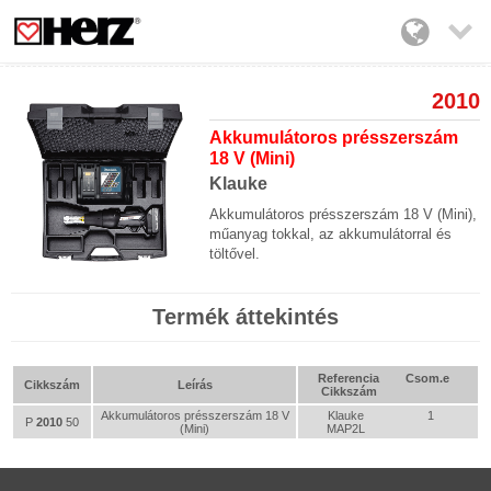

2010
Akkumulátoros présszerszám
18 V (Mini)
Klauke
Akkumulátoros présszerszám 18 V (Mini),
műanyag tokkal, az akkumulátorral és
töltővel.
Termék áttekintés
Referencia
Csom.e
Cikkszám
Leírás
Cikkszám
Akkumulátoros présszerszám 18 V
Klauke
1
P
2010
50
(Mini)
MAP2L