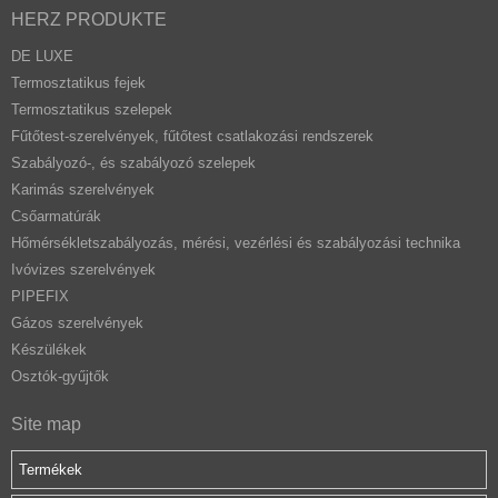
HERZ PRODUKTE
DE LUXE
Termosztatikus fejek
Termosztatikus szelepek
Fűtőtest-szerelvények, fűtőtest csatlakozási rendszerek
Szabályozó-, és szabályozó szelepek
Karimás szerelvények
Csőarmatúrák
Hőmérsékletszabályozás, mérési, vezérlési és szabályozási technika
Ivóvizes szerelvények
PIPEFIX
Gázos szerelvények
Készülékek
Osztók-gyűjtők
Site map
Termékek