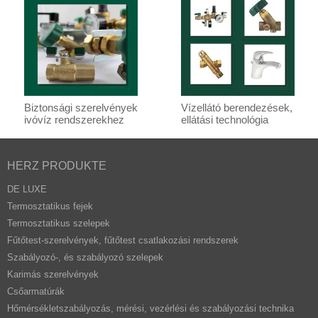
Biztonsági szerelvények
Vízellátó berendezések,
ivóvíz rendszerekhez
ellátási technológia
HERZ PRODUKTE
DE LUXE
Termosztatikus fejek
Termosztatikus szelepek
Fűtőtest-szerelvények, fűtőtest csatlakozási rendszerek
Szabályozó-, és szabályozó szelepek
Karimás szerelvények
Csőarmatúrák
Hőmérsékletszabályozás, mérési, vezérlési és szabályozási technika