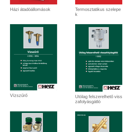
Házi átadóállomások
Termosztatikus szelepe
k
Vízszűrő
Utólag felszerelhető viss
zafolyásgátló