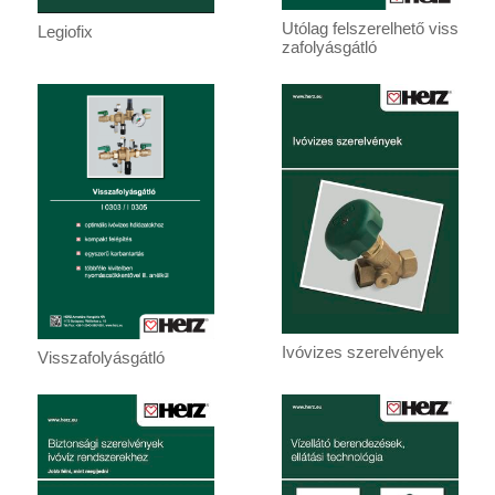
Utólag felszerelhető viss
Legiofix
zafolyásgátló
Ivóvizes szerelvények
Visszafolyásgátló