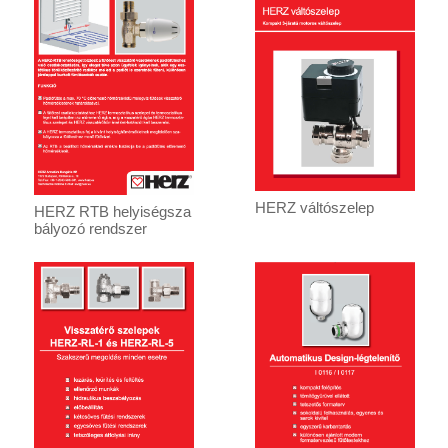
HERZ váltószelep
HERZ RTB helyiségsza
bályozó rendszer