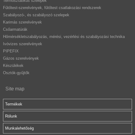
Termosztatikus szelepek
Fűtőtest-szerelvények, fűtőtest csatlakozási rendszerek
Szabályozó-, és szabályozó szelepek
Karimás szerelvények
Csőarmatúrák
Hőmérsékletszabályozás, mérési, vezérlési és szabályozási technika
Ivóvizes szerelvények
PIPEFIX
Gázos szerelvények
Készülékek
Osztók-gyűjtők
Site map
Termékek
Rólunk
Munkalehetőség