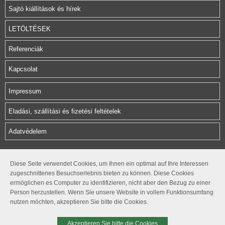
Sajtó kiállítások és hírek
LETÖLTÉSEK
Referenciák
Kapcsolat
Impressum
Eladási, szállítási és fizetési feltételek
Adatvédelem
Herz Armatura Hungária Kft.
Diese Seite verwendet Cookies, um Ihnen ein optimal auf Ihre Interessen
zugeschnittenes Besuchserlebnis bieten zu können. Diese Cookies
Rétifarkas u. 10.
ermöglichen es Computer zu identifizieren, nicht aber den Bezug zu einer
1172 Budapest
Person herzustellen. Wenn Sie unsere Website in vollem Funktionsumfang
nutzen möchten, akzeptieren Sie bitte die Cookies.
office@herzarmatura.hu
+36 1 254 05 80
Akzeptieren Sie bitte die Cookies
+36 1 254 05 81