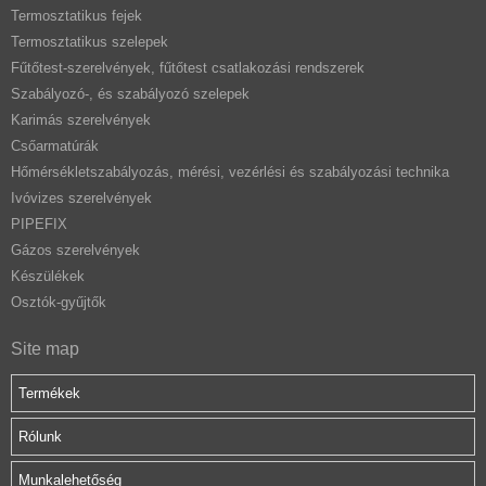
Termosztatikus fejek
Termosztatikus szelepek
Fűtőtest-szerelvények, fűtőtest csatlakozási rendszerek
Szabályozó-, és szabályozó szelepek
Karimás szerelvények
Csőarmatúrák
Hőmérsékletszabályozás, mérési, vezérlési és szabályozási technika
Ivóvizes szerelvények
PIPEFIX
Gázos szerelvények
Készülékek
Osztók-gyűjtők
Site map
Termékek
Rólunk
Munkalehetőség