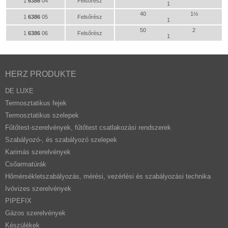
1
6386
04
Felsőrész
1
40
1½
1
6386
05
Felsőrész
1
50
2
1
6386
06
Felsőrész
1
HERZ PRODUKTE
DE LUXE
Termosztatikus fejek
Termosztatikus szelepek
Fűtőtest-szerelvények, fűtőtest csatlakozási rendszerek
Szabályozó-, és szabályozó szelepek
Karimás szerelvények
Csőarmatúrák
Hőmérsékletszabályozás, mérési, vezérlési és szabályozási technika
Ivóvizes szerelvények
PIPEFIX
Gázos szerelvények
Készülékek