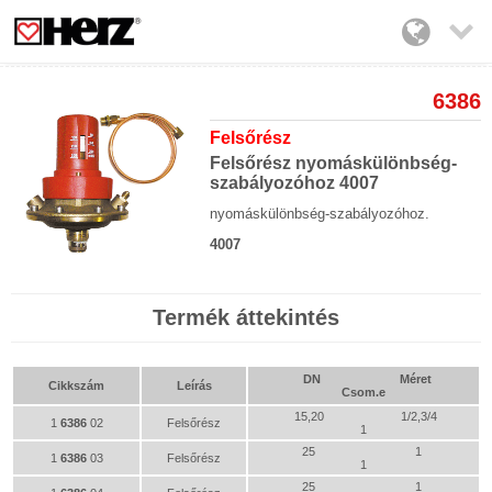

6386
Felsőrész
Felsőrész nyomáskülönbség-
szabályozóhoz 4007
nyomáskülönbség-szabályozóhoz.
4007
Termék áttekintés
DN
Méret
Cikkszám
Leírás
Csom.e
15,20
1/2,3/4
1
6386
02
Felsőrész
1
25
1
1
6386
03
Felsőrész
1
25
1