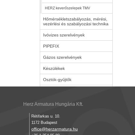
HERZ keverőszelepek TMV
Hőmérsékletszabályozás, mérési,
vezérlési és szabályozási technika
Ivóvizes szerelvények
PIPEFIX
Gázos szerelvények
Készülékek
Osztók-gyűjtők
Herz Armatura Hungária Kft.
Rétifarkas u. 10.
1172 Budapest
office@herzarmatura.hu