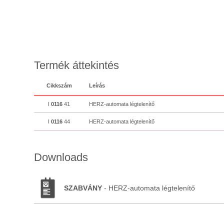
Termék áttekintés
Cikkszám
Leírás
I
0116
41
HERZ-automata légtelenítő
I
0116
44
HERZ-automata légtelenítő
Downloads
SZABVÁNY
- HERZ-automata légtelenítő