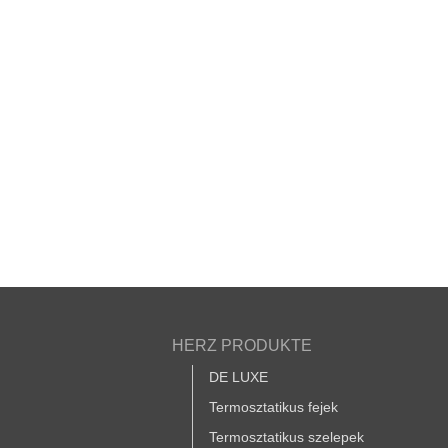
HERZ PRODUKTE
DE LUXE
Termosztatikus fejek
Termosztatikus szelepek