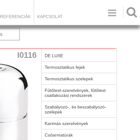

REFERENCIÁK
KAPCSOLAT
s
I0116
DE LUXE
Termosztatikus fejek
Termosztatikus szelepek
Fűtőtest-szerelvények, fűtőtest
csatlakozási rendszerek
Szabályozó-, és beszabályozó-
szelepek
Karimás szerelvények
Csőarmatúrák