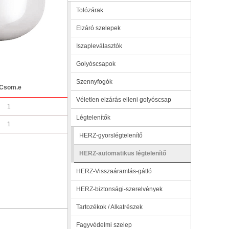
Tolózárak
Elzáró szelepek
Iszapleválasztók
Golyóscsapok
Szennyfogók
Csom.e
Véletlen elzárás elleni golyóscsap
1
Légtelenítők
1
HERZ-gyorslégtelenítő
HERZ-automatikus légtelenítő
HERZ-Visszaáramlás-gátló
HERZ-biztonsági-szerelvények
Tartozékok / Alkatrészek
Fagyvédelmi szelep