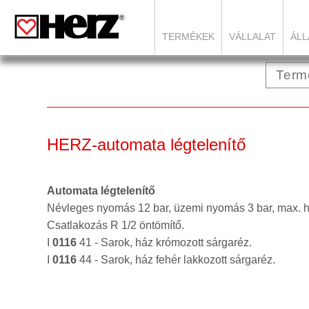
TERMÉKEK
VÁLLALAT
ÁLL
HERZ-automata légtelenítő
Automata légtelenítő
Névleges nyomás 12 bar, üzemi nyomás 3 bar, max. h
Csatlakozás R 1/2 öntömítő.
I
0116
41 - Sarok, ház krómozott sárgaréz.
I
0116
44 - Sarok, ház fehér lakkozott sárgaréz.