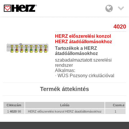

4020
HERZ előszerelési konzol
HERZ átadóállomásokhoz
Tartozékok a HERZ
átadóállomásokhoz
szabadalmaztatott szerelési
rendszer
Alkalmas:
· WÜS Pozsony cirkulációval
Termék áttekintés
Cikkszám
Leírás
Csom.e
1
4020
98
HERZ előszerelési konzol HERZ átadóállomásokhoz
1