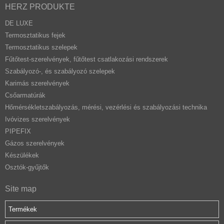
HERZ PRODUKTE
DE LUXE
Termosztatikus fejek
Termosztatikus szelepek
Fűtőtest-szerelvények, fűtőtest csatlakozási rendszerek
Szabályozó-, és szabályozó szelepek
Karimás szerelvények
Csőarmatúrák
Hőmérsékletszabályozás, mérési, vezérlési és szabályozási technika
Ivóvizes szerelvények
PIPEFIX
Gázos szerelvények
Készülékek
Osztók-gyűjtők
Site map
Termékek