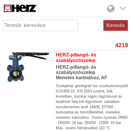

Keresés
4219
HERZ-pillangó- és
szabályozószelep
HERZ-pillangó- és
szabályozószelep
Menetes karimához, AF
Szelepház gömbgrafi tos szürkeönvényből
GJS400-15, EN 1563 szerint, kék
kivitelben, kézikar rúgós rögzítéssel és
beállított helyzet rögzítővel, záróelem
rozsdamentes acél 14408, EPDM -
burkolattal es tömítőbetéttel, menetes,
menetes karimához. Üzemi nyomás DN50
- DN200: 16 bar, DN250 - D300: 10 bar.
Max. üzemi hőmérséklet 110 °C.