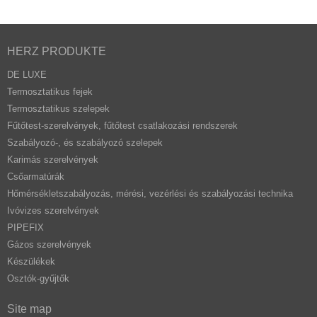
HERZ PRODUKTE
DE LUXE
Termosztatikus fejek
Termosztatikus szelepek
Fűtőtest-szerelvények, fűtőtest csatlakozási rendszerek
Szabályozó-, és szabályozó szelepek
Karimás szerelvények
Csőarmatúrák
Hőmérsékletszabályozás, mérési, vezérlési és szabályozási technika
Ivóvizes szerelvények
PIPEFIX
Gázos szerelvények
Készülékek
Osztók-gyűjtők
Site map