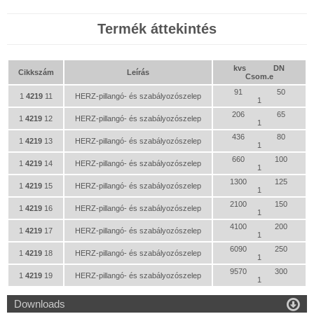
Termék áttekintés
kvs
DN
Cikkszám
Leírás
Csom.e
91
50
1
4219
11
HERZ-pillangó- és szabályozószelep
1
206
65
1
4219
12
HERZ-pillangó- és szabályozószelep
1
436
80
1
4219
13
HERZ-pillangó- és szabályozószelep
1
660
100
1
4219
14
HERZ-pillangó- és szabályozószelep
1
1300
125
1
4219
15
HERZ-pillangó- és szabályozószelep
1
2100
150
1
4219
16
HERZ-pillangó- és szabályozószelep
1
4100
200
1
4219
17
HERZ-pillangó- és szabályozószelep
1
6090
250
1
4219
18
HERZ-pillangó- és szabályozószelep
1
9570
300
1
4219
19
HERZ-pillangó- és szabályozószelep
1

Downloads