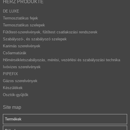
HERZ PRODUKTE
DE LUXE
Termosztatikus fejek
Termosztatikus szelepek
Fűtőtest-szerelvények, fűtőtest csatlakozási rendszerek
Szabályozó-, és szabályozó szelepek
Karimás szerelvények
Csőarmatúrák
Hőmérsékletszabályozás, mérési, vezérlési és szabályozási technika
Ivóvizes szerelvények
PIPEFIX
Gázos szerelvények
Készülékek
Osztók-gyűjtők
Site map
Termékek