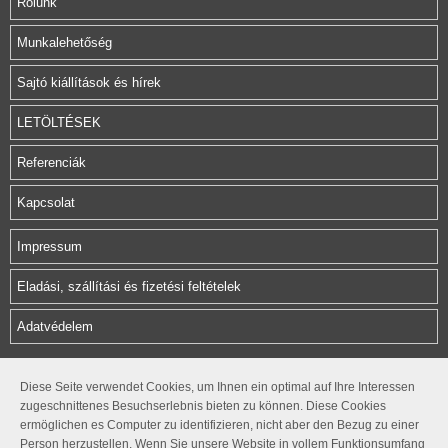
Rólunk
Munkalehetőség
Sajtó kiállítások és hírek
LETÖLTÉSEK
Referenciák
Kapcsolat
Impressum
Eladási, szállítási és fizetési feltételek
Adatvédelem
Herz Armatura Hungária Kft.
Diese Seite verwendet Cookies, um Ihnen ein optimal auf Ihre Interessen
zugeschnittenes Besuchserlebnis bieten zu können. Diese Cookies
Rétifarkas u. 10.
ermöglichen es Computer zu identifizieren, nicht aber den Bezug zu einer
1172 Budapest
Person herzustellen. Wenn Sie unsere Website in vollem Funktionsumfang