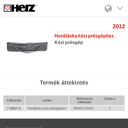

2012
Hordtáska kézi présgéphez
Kézi présgép
Termék áttekintés
Referencia
Csom.e
Cikkszám
Leírás
cikkszám
P
2012
41
Hordtáska kézi présgéphez
REMS 574437
1