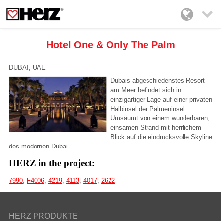

Hotel One & Only The Palm
DUBAI, UAE
Dubais abgeschiedenstes Resort
am Meer befindet sich in
einzigartiger Lage auf einer privaten
Halbinsel der Palmeninsel.
Umsäumt von einem wunderbaren,
einsamen Strand mit herrlichem
Blick auf die eindrucksvolle Skyline
des modernen Dubai.
HERZ in the project:
7990
,
F4006
,
4219
,
4113
,
4017
,
2622
HERZ PRODUKTE