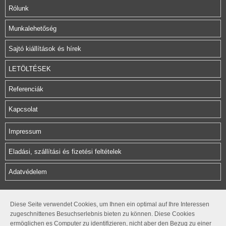
Rólunk
Munkalehetőség
Sajtó kiállítások és hírek
LETÖLTÉSEK
Referenciák
Kapcsolat
Impressum
Eladási, szállítási és fizetési feltételek
Adatvédelem
Herz Armatura Hungária Kft.
Diese Seite verwendet Cookies, um Ihnen ein optimal auf Ihre Interessen
zugeschnittenes Besuchserlebnis bieten zu können. Diese Cookies
Rétifarkas u. 10.
ermöglichen es Computer zu identifizieren, nicht aber den Bezug zu einer