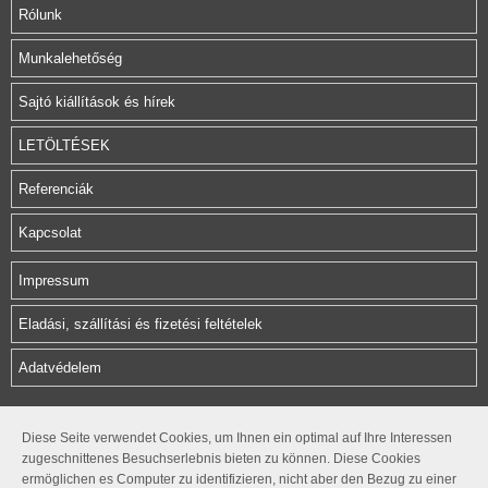
Rólunk
Munkalehetőség
Sajtó kiállítások és hírek
LETÖLTÉSEK
Referenciák
Kapcsolat
Impressum
Eladási, szállítási és fizetési feltételek
Adatvédelem
Herz Armatura Hungária Kft.
Diese Seite verwendet Cookies, um Ihnen ein optimal auf Ihre Interessen
zugeschnittenes Besuchserlebnis bieten zu können. Diese Cookies
Rétifarkas u. 10.
ermöglichen es Computer zu identifizieren, nicht aber den Bezug zu einer