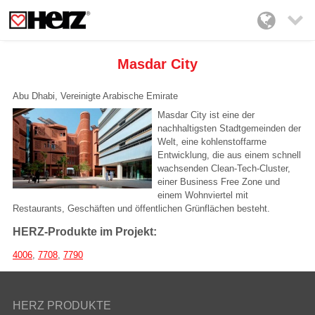

Masdar City
Abu Dhabi, Vereinigte Arabische Emirate
Masdar City ist eine der
nachhaltigsten Stadtgemeinden der
Welt, eine kohlenstoffarme
Entwicklung, die aus einem schnell
wachsenden Clean-Tech-Cluster,
einer Business Free Zone und
einem Wohnviertel mit
Restaurants, Geschäften und öffentlichen Grünflächen besteht.
HERZ-Produkte im Projekt:
4006
,
7708
,
7790
HERZ PRODUKTE