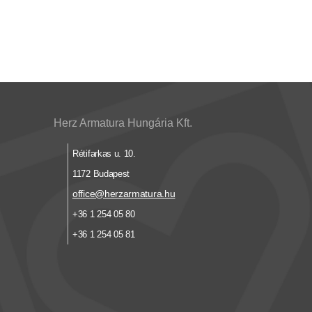
Herz Armatura Hungária Kft.
Rétifarkas u. 10.
1172 Budapest
office@herzarmatura.hu
+36 1 254 05 80
+36 1 254 05 81