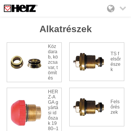

Alkatrészek
Köz
dara
TS f
b, kö
elsőr
zcsa
észe
var, t
k
ömít
és
HER
Z-A
Fels
GA g
őrés
yártá
zek
si id
ősza
k 19
80–1