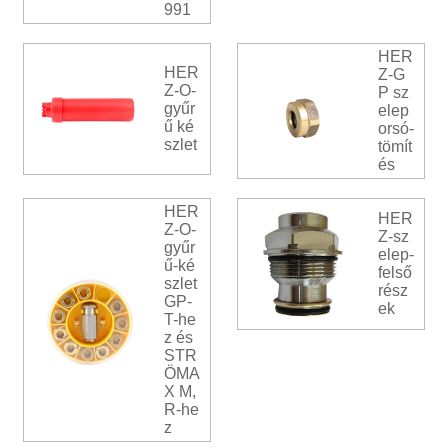
991
HER
HER
Z-G
Z-O-
P sz
gyűr
elep
ű ké
orsó-
szlet
tömít
és
HER
HER
Z-O-
Z-sz
gyűr
elep-
ű-ké
felső
szlet
rész
GP-
ek
T-he
z és
STR
ÖMA
X M,
R-he
z