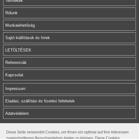
Termékek
Rólunk
Munkalehetőség
Sajtó kiállítások és hírek
LETÖLTÉSEK
Referenciák
Kapcsolat
Impressum
Eladási, szállítási és fizetési feltételek
Adatvédelem
Herz Armatura Hungária Kft.
Diese Seite verwendet Cookies, um Ihnen ein optimal auf Ihre Interessen
zugeschnittenes Besuchserlebnis bieten zu können. Diese Cookies
Rétifarkas u. 10.