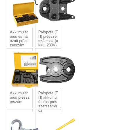
Akkumulát
Préspofa (T
oros és hál
H) présszer
ózati préss
számhoz (a
zerszám
kku, 230V)
Akkumulát
Préspofa (T
oros préssz
H) akkumul
erszám
átoros prés
szerszámh
oz