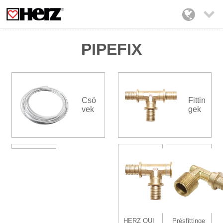

PIPEFIX
Csö
Fittin
vek
gek
HERZ QUI
Présfittinge