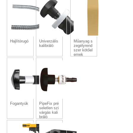
Hajlítórugó
Univerzális
Műanyag s
kalibráló
zegélyrend
szer kötőel
emek
Fogantyúk
PipeFix pré
seletlen szi
várgás kali
bráló