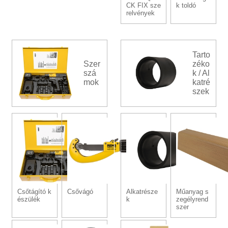
CK FIX sze
k toldó
relvények
Tarto
Szer
zéko
szá
k / Al
mok
katré
szek
Csőtágító k
Csővágó
Alkatrésze
Műanyag s
észülék
k
zegélyrend
szer