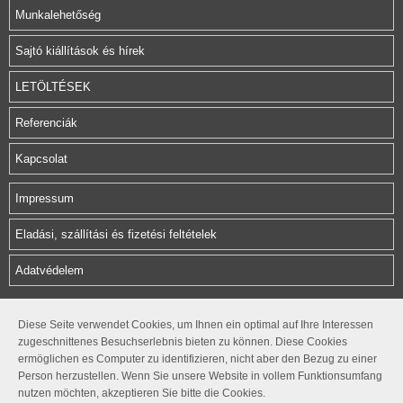
Munkalehetőség
Sajtó kiállítások és hírek
LETÖLTÉSEK
Referenciák
Kapcsolat
Impressum
Eladási, szállítási és fizetési feltételek
Adatvédelem
Herz Armatura Hungária Kft.
Diese Seite verwendet Cookies, um Ihnen ein optimal auf Ihre Interessen
zugeschnittenes Besuchserlebnis bieten zu können. Diese Cookies
Rétifarkas u. 10.
ermöglichen es Computer zu identifizieren, nicht aber den Bezug zu einer
1172 Budapest
Person herzustellen. Wenn Sie unsere Website in vollem Funktionsumfang
office@herzarmatura.hu
nutzen möchten, akzeptieren Sie bitte die Cookies.
+36 1 254 05 80