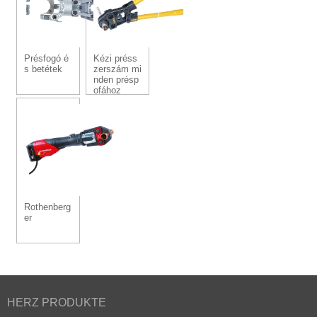
Présfogó é
Kézi préss
s betétek
zerszám mi
nden présp
ofához
Rothenberg
er
HERZ PRODUKTE