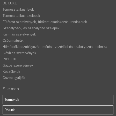
DE LUXE
Termosztatikus fejek
Termosztatikus szelepek
Fűtőtest-szerelvények, fűtőtest csatlakozási rendszerek
Szabályozó-, és szabályozó szelepek
Karimás szerelvények
Csőarmatúrák
Hőmérsékletszabályozás, mérési, vezérlési és szabályozási technika
Ivóvizes szerelvények
PIPEFIX
Gázos szerelvények
Készülékek
Osztók-gyűjtők
Site map
Termékek
Rólunk