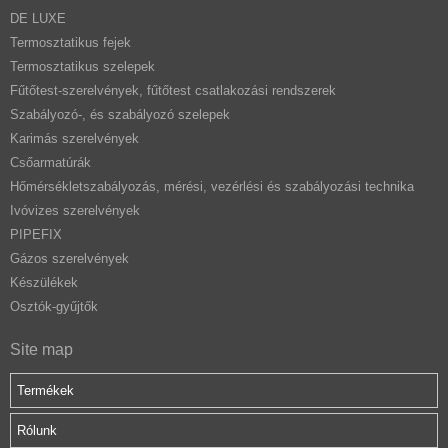
DE LUXE
Termosztatikus fejek
Termosztatikus szelepek
Fűtőtest-szerelvények, fűtőtest csatlakozási rendszerek
Szabályozó-, és szabályozó szelepek
Karimás szerelvények
Csőarmatúrák
Hőmérsékletszabályozás, mérési, vezérlési és szabályozási technika
Ivóvizes szerelvények
PIPEFIX
Gázos szerelvények
Készülékek
Osztók-gyűjtők
Site map
Termékek
Rólunk