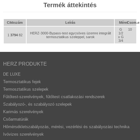
Termék áttekintés
Cikkszám
Leírás
Méret
Csom.e
G
10
HERZ-3000-Bypass-test egycsöves üzemre integrált
1/2
1
3794
82
termosztatikus szeleppel, sarok
x G
3/4
HERZ PRODUKTE
DE LUXE
Termosztatikus fejek
Termosztatikus szelepek
Fűtőtest-szerelvények, fűtőtest csatlakozási rendszerek
Szabályozó-, és szabályozó szelepek
Karimás szerelvények
Csőarmatúrák
Hőmérsékletszabályozás, mérési, vezérlési és szabályozási technika
Ivóvizes szerelvények