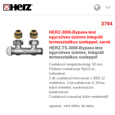

3794
HERZ-3000-Bypass-test
egycsöves üzemre integrált
termosztatikus szeleppel, sarok
HERZ-TS-3000-Bypass-test
egycsöves üzemre, integrált
termosztatikus szeleppel
Csatlakozó tengelytávolság: 50 mm.
Fűtőtest-csatlakozás Rp1/2-os,
hollandival.
2 db csatlakozó-közcsavar 1 3002 12
mellékelve. Csőcsatlakozás G 3/4-os
külső menettel, eurokónuszos
kialakítással.
Csatlakozó csavarzat külön rendelendő!
ugyanaz, mint előtte, de balos.