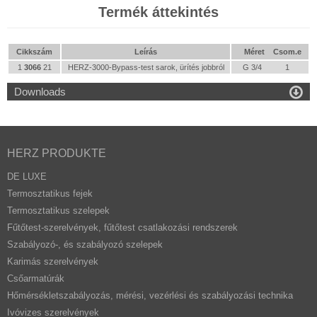
Termék áttekintés
Cikkszám
Leírás
Méret
Csom.e
1
3066
21
HERZ-3000-Bypass-test sarok, ürítés jobbról
G 3/4
1

Downloads
HERZ PRODUKTE
DE LUXE
Termosztatikus fejek
Termosztatikus szelepek
Fűtőtest-szerelvények, fűtőtest csatlakozási rendszerek
Szabályozó-, és szabályozó szelepek
Karimás szerelvények
Csőarmatúrák
Hőmérsékletszabályozás, mérési, vezérlési és szabályozási technika
Ivóvizes szerelvények