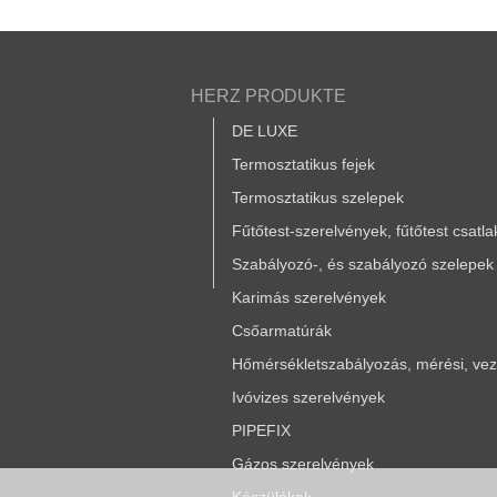
HERZ PRODUKTE
DE LUXE
Termosztatikus fejek
Termosztatikus szelepek
Fűtőtest-szerelvények, fűtőtest csatl
Szabályozó-, és szabályozó szelepek
Karimás szerelvények
Csőarmatúrák
Hőmérsékletszabályozás, mérési, vezé
Ivóvizes szerelvények
PIPEFIX
Gázos szerelvények