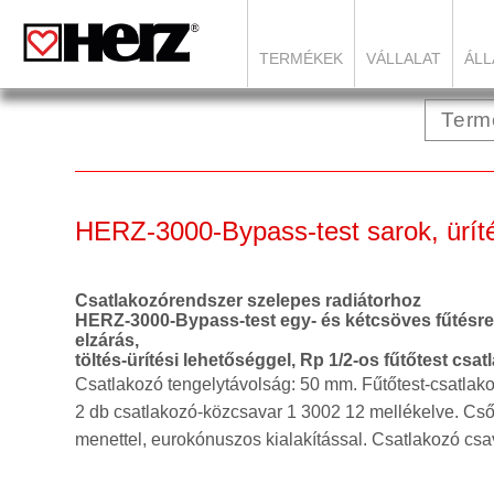
TERMÉKEK
VÁLLALAT
ÁLL
HERZ-3000-Bypass-test sarok, üríté
Csatlakozórendszer szelepes radiátorhoz
HERZ-3000-Bypass-test egy- és kétcsöves fűtésrend
elzárás,
töltés-ürítési lehetőséggel, Rp 1/2-os fűtőtest csa
Csatlakozó tengelytávolság: 50 mm. Fűtőtest-csatlak
2 db csatlakozó-közcsavar 1 3002 12 mellékelve. Cső
menettel, eurokónuszos kialakítással. Csatlakozó csav