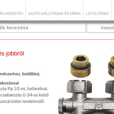
ÁS HIRDETÉS
SAJTÓ KIÁLLÍTÁSOK ÉS HÍREK
LETÖLTÉSEK
Keresé
s jobbról
szerhez, beállítási,
tlakozással
ozás Rp 1/2-os, hollandival.
csatlakozás G 3/4-os külső
arzat külön rendelendő!.