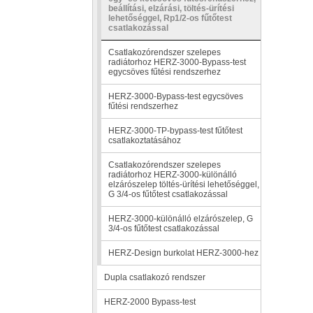
beállítási, elzárási, töltés-ürítési
lehetőséggel, Rp1/2-os fűtőtest
csatlakozással
Csatlakozórendszer szelepes
radiátorhoz HERZ-3000-Bypass-test
egycsöves fűtési rendszerhez
HERZ-3000-Bypass-test egycsöves
fűtési rendszerhez
HERZ-3000-TP-bypass-test fűtőtest
csatlakoztatásához
Csatlakozórendszer szelepes
radiátorhoz HERZ-3000-különálló
elzárószelep töltés-ürítési lehetőséggel,
G 3/4-os fűtőtest csatlakozással
HERZ-3000-különálló elzárószelep, G
3/4-os fűtőtest csatlakozással
HERZ-Design burkolat HERZ-3000-hez
Dupla csatlakozó rendszer
HERZ-2000 Bypass-test