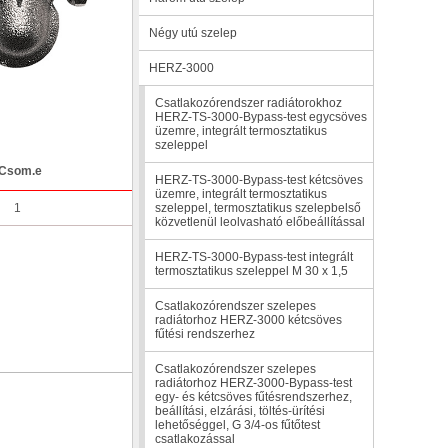
Négy utú szelep
HERZ-3000
Csatlakozórendszer radiátorokhoz
HERZ-TS-3000-Bypass-test egycsöves
üzemre, integrált termosztatikus
szeleppel
Csom.e
HERZ-TS-3000-Bypass-test kétcsöves
üzemre, integrált termosztatikus
1
szeleppel, termosztatikus szelepbelső
közvetlenül leolvasható előbeállítással
HERZ-TS-3000-Bypass-test integrált
termosztatikus szeleppel M 30 x 1,5
Csatlakozórendszer szelepes
radiátorhoz HERZ-3000 kétcsöves
fűtési rendszerhez
Csatlakozórendszer szelepes
radiátorhoz HERZ-3000-Bypass-test
egy- és kétcsöves fűtésrendszerhez,
beállítási, elzárási, töltés-ürítési
lehetőséggel, G 3/4-os fűtőtest
csatlakozással