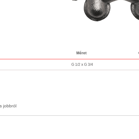
Méret
G 1/2 x G 3/4
 jobbról