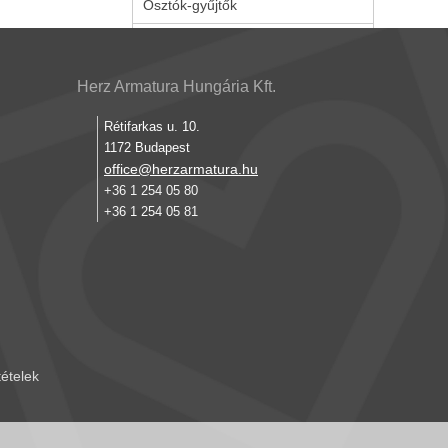
Osztók-gyűjtők
Herz Armatura Hungária Kft.
Rétifarkas u. 10.
1172 Budapest
office@herzarmatura.hu
+36 1 254 05 80
+36 1 254 05 81
tételek