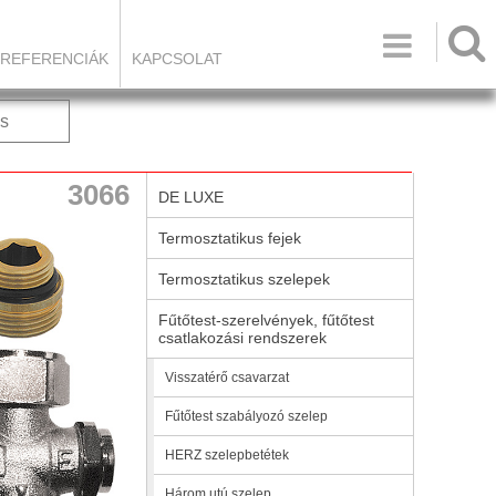

REFERENCIÁK
KAPCSOLAT
s
3066
DE LUXE
Termosztatikus fejek
Termosztatikus szelepek
Fűtőtest-szerelvények, fűtőtest
csatlakozási rendszerek
Visszatérő csavarzat
Fűtőtest szabályozó szelep
HERZ szelepbetétek
Három utú szelep