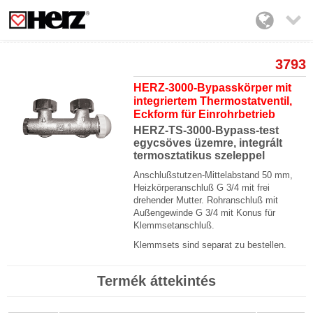

3793
HERZ-3000-Bypasskörper mit
integriertem Thermostatventil,
Eckform für Einrohrbetrieb
HERZ-TS-3000-Bypass-test
egycsöves üzemre, integrált
termosztatikus szeleppel
Anschlußstutzen-Mittelabstand 50 mm,
Heizkörperanschluß G 3/4 mit frei
drehender Mutter. Rohranschluß mit
Außengewinde G 3/4 mit Konus für
Klemmsetanschluß.
Klemmsets sind separat zu bestellen.
Termék áttekintés