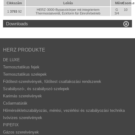
Cikkszám
Leírás
Méret
Csom.e
HERZ-3000-Bypasskörper mit integriertem
G
10
1
3793
92
Thermostatventil, Eckform für Einrohrbetrieb
3/4

Downloads
HERZ PRODUKTE
DE LUXE
Termosztatikus fejek
Termosztatikus szelepek
Fűtőtest-szerelvények, fűtőtest csatlakozási rendszerek
Szabályozó-, és szabályozó szelepek
Karimás szerelvények
Csőarmatúrák
Hőmérsékletszabályozás, mérési, vezérlési és szabályozási technika
Ivóvizes szerelvények
PIPEFIX
Gázos szerelvények