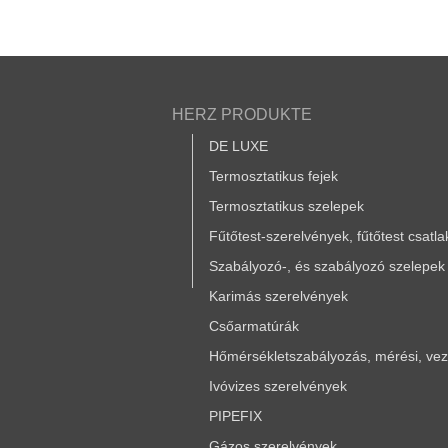
HERZ PRODUKTE
DE LUXE
Termosztatikus fejek
Termosztatikus szelepek
Fűtőtest-szerelvények, fűtőtest csatl
Szabályozó-, és szabályozó szelepek
Karimás szerelvények
Csőarmatúrák
Hőmérsékletszabályozás, mérési, vezé
Ivóvizes szerelvények
PIPEFIX
Gázos szerelvények