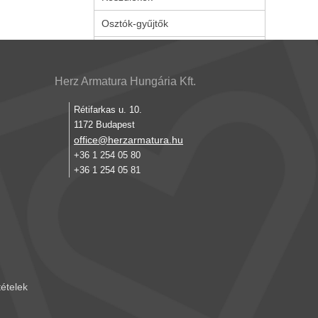
Osztók-gyűjtők
Herz Armatura Hungária Kft.
Rétifarkas u. 10.
1172 Budapest
office@herzarmatura.hu
+36 1 254 05 80
+36 1 254 05 81
tételek