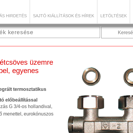
ÁS HIRDETÉS
SAJTÓ KIÁLLÍTÁSOK ÉS HÍREK
LETÖLTÉSEK
Keresé
kétcsöves üzemre
ppel, egyenes
grált termosztatikus
előbeállítással
zás G 3/4-os hollandival,
ső menettel, eurokónuszos