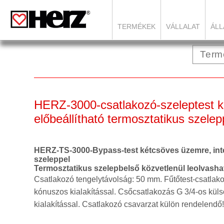
TERMÉKEK
VÁLLALAT
ÁLL
HERZ-3000-csatlakozó-szeleptest 
előbeállítható termosztatikus szele
HERZ-TS-3000-Bypass-test kétcsöves üzemre, inte
szeleppel
Termosztatikus szelepbelső közvetlenül leolvasható 
Csatlakozó tengelytávolság: 50 mm. Fűtőtest-csatlako
kónuszos kialakítással. Csőcsatlakozás G 3/4-os kül
kialakítással. Csatlakozó csavarzat külön rendelendő!