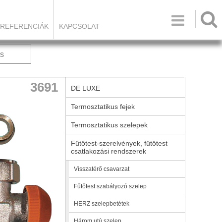

REFERENCIÁK
KAPCSOLAT
s
3691
DE LUXE
Termosztatikus fejek
Termosztatikus szelepek
Fűtőtest-szerelvények, fűtőtest
csatlakozási rendszerek
Visszatérő csavarzat
Fűtőtest szabályozó szelep
HERZ szelepbetétek
Három utú szelep