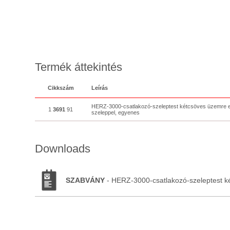
Termék áttekintés
Cikkszám
Leírás
HERZ-3000-csatlakozó-szeleptest kétcsöves üzemre elő
1
3691
91
szeleppel, egyenes
Downloads
SZABVÁNY
- HERZ-3000-csatlakozó-szeleptest ké