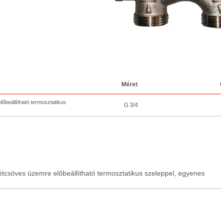
Méret
beállítható termosztatikus
G 3/4
tcsöves üzemre előbeállítható termosztatikus szeleppel, egyenes