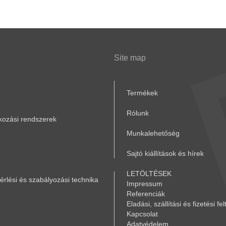
Site map
Termékek
Rólunk
akozási rendszerek
Munkalehetőség
Sajtó kiállítások és hírek
LETÖLTÉSEK
rlési és szabályozási technika
Impressum
Referenciák
Eladási, szállítási és fizetési fel
Kapcsolat
Adatvédelem