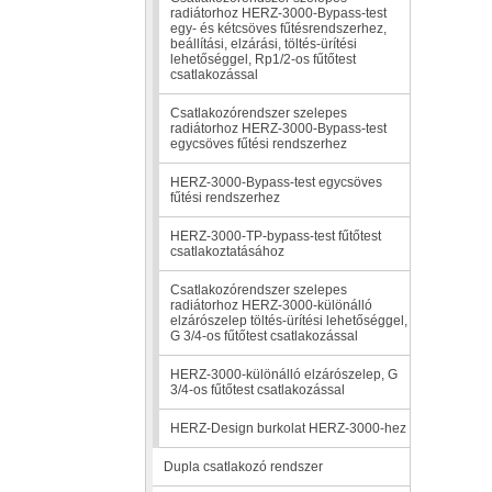
radiátorhoz HERZ-3000-Bypass-test
egy- és kétcsöves fűtésrendszerhez,
beállítási, elzárási, töltés-ürítési
lehetőséggel, Rp1/2-os fűtőtest
csatlakozással
Csatlakozórendszer szelepes
radiátorhoz HERZ-3000-Bypass-test
egycsöves fűtési rendszerhez
HERZ-3000-Bypass-test egycsöves
fűtési rendszerhez
HERZ-3000-TP-bypass-test fűtőtest
csatlakoztatásához
Csatlakozórendszer szelepes
radiátorhoz HERZ-3000-különálló
elzárószelep töltés-ürítési lehetőséggel,
G 3/4-os fűtőtest csatlakozással
HERZ-3000-különálló elzárószelep, G
3/4-os fűtőtest csatlakozással
HERZ-Design burkolat HERZ-3000-hez
Dupla csatlakozó rendszer