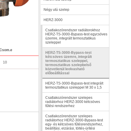
Négy utú szelep
HERZ-3000
Csatlakozórendszer radiátorokhoz
HERZ-TS-3000-Bypass-test egycsöves
üzemre, integrált termosztatikus
szeleppel
Csom.e
HERZ-TS-3000-Bypass-test
kétcsöves üzemre, integrált
termosztatikus szeleppel,
10
termosztatikus szelepbelső
közvetlenül leolvasható
előbeállítással
HERZ-TS-3000-Bypass-test integrált
termosztatikus szeleppel M 30 x 1,5
Csatlakozórendszer szelepes
radiátorhoz HERZ-3000 kétcsöves
fűtési rendszerhez
Csatlakozórendszer szelepes
radiátorhoz HERZ-3000-Bypass-test
egy- és kétcsöves fűtésrendszerhez,
beállítási, elzárási, töltés-ürítési