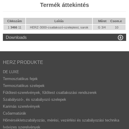
Termék áttekintés
Cikkszám
Leírás
Méret
Csom.e
1
3466
11
HERZ-3000-csatlakozó-szeleptest, sarok
G 3/4
10

Downloads
HERZ PRODUKTE
DE LUXE
Termosztatikus fejek
Termosztatikus szelepek
Fűtőtest-szerelvények, fűtőtest csatlakozási rendszerek
Szabályozó-, és szabályozó szelepek
Karimás szerelvények
Csőarmatúrák
Hőmérsékletszabályozás, mérési, vezérlési és szabályozási technika
Ivóvizes szerelvények