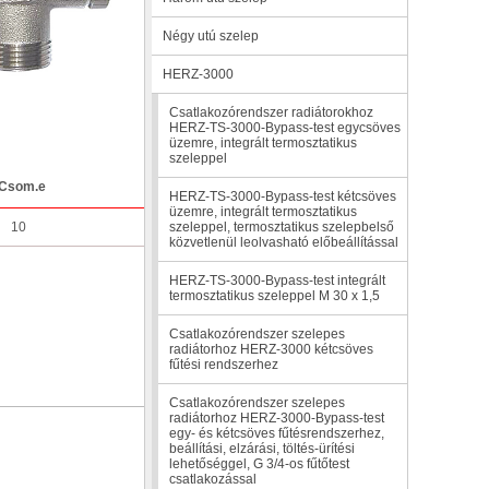
Négy utú szelep
HERZ-3000
Csatlakozórendszer radiátorokhoz
HERZ-TS-3000-Bypass-test egycsöves
üzemre, integrált termosztatikus
szeleppel
Csom.e
HERZ-TS-3000-Bypass-test kétcsöves
üzemre, integrált termosztatikus
10
szeleppel, termosztatikus szelepbelső
közvetlenül leolvasható előbeállítással
HERZ-TS-3000-Bypass-test integrált
termosztatikus szeleppel M 30 x 1,5
Csatlakozórendszer szelepes
radiátorhoz HERZ-3000 kétcsöves
fűtési rendszerhez
Csatlakozórendszer szelepes
radiátorhoz HERZ-3000-Bypass-test
egy- és kétcsöves fűtésrendszerhez,
beállítási, elzárási, töltés-ürítési
lehetőséggel, G 3/4-os fűtőtest
csatlakozással