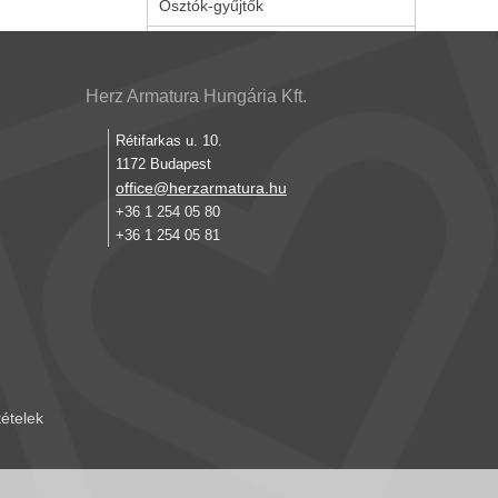
Osztók-gyűjtők
Herz Armatura Hungária Kft.
Rétifarkas u. 10.
1172 Budapest
office@herzarmatura.hu
+36 1 254 05 80
+36 1 254 05 81
tételek