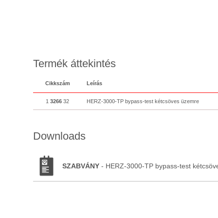
Termék áttekintés
Cikkszám
Leírás
1
3266
32
HERZ-3000-TP bypass-test kétcsöves üzemre
Downloads
SZABVÁNY
- HERZ-3000-TP bypass-test kétcsöv