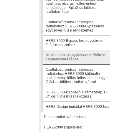
beállítási, elzárási, töltés-ürítési
lehetőséggel, Rp1/2-os fűtőtest
csatlakozással
Csatlakozórendszer szelepes
radiátorhoz HERZ-3000-Bypass-test
egycsöves fűtési rendszerhez
HERZ-3000-Bypass-test egycsöves
fűtési rendszerhez
HERZ-3000-TP-bypass-test fűtőtest
csatlakoztatásához
Csatlakozórendszer szelepes
radiátorhoz HERZ-3000-különálló
elzárószelep töltés-ürítési lehetőséggel,
G 3/4-os fűtőtest csatlakozással
HERZ-3000-különálló elzárószelep, G
3/4-os fűtőtest csatlakozással
HERZ-Design burkolat HERZ-3000-hez
Dupla csatlakozó rendszer
HERZ-2000 Bypass-test