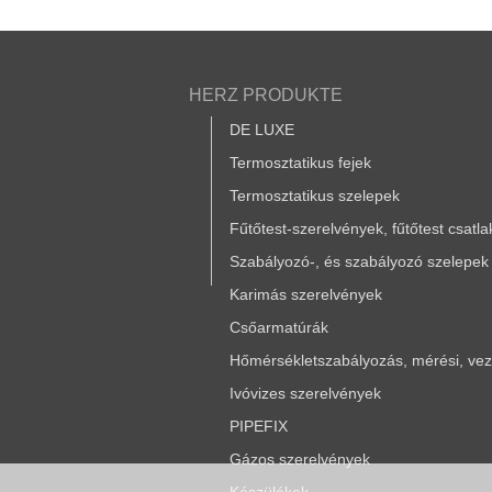
HERZ PRODUKTE
DE LUXE
Termosztatikus fejek
Termosztatikus szelepek
Fűtőtest-szerelvények, fűtőtest csatl
Szabályozó-, és szabályozó szelepek
Karimás szerelvények
Csőarmatúrák
Hőmérsékletszabályozás, mérési, vezé
Ivóvizes szerelvények
PIPEFIX
Gázos szerelvények