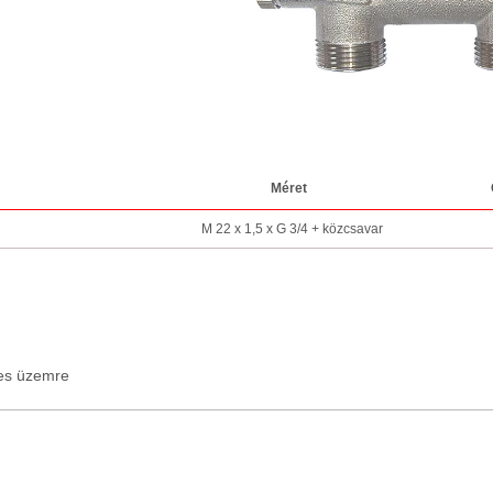
Méret
M 22 x 1,5 x G 3/4 + közcsavar
es üzemre