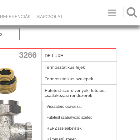

REFERENCIÁK
KAPCSOLAT
s
3266
DE LUXE
Termosztatikus fejek
Termosztatikus szelepek
Fűtőtest-szerelvények, fűtőtest
csatlakozási rendszerek
Visszatérő csavarzat
Fűtőtest szabályozó szelep
HERZ szelepbetétek
Három utú szelep