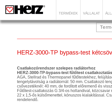
TERMÉKEK
VÁLLALAT
ÁLL
HERZ-3000-TP bypass-test kétcsö
Csatlakozórendszer szelepes radiátorhoz
HERZ-3000-TP-bypass-test fűtőtest csatlakoztatá
AGA, Stellrad és Thermopanel fűtőtestekhez, felújíta
tengelytávolság a radiátornál: 50 mm. Csatlakozó teng
csővezetéknél: 40 mm, de fordított előremenő és vissz
Fűtőtest-csatlakozás G 3/4-os hollandival, közcsavar
22 x 1,5-ős külsőmenettel, kónuszos kialakítással. Cs
rendelendő.