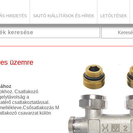
ÁS HIRDETÉS
SAJTÓ KIÁLLÍTÁSOK ÉS HÍREK
LETÖLTÉSEK
Keresé
ves üzemre
sához
́sokhoz. Csatlakozó
elytávolság a
atérő csatlakoztatással.
 mellékleve.Csősatlakozás M
atlakozó csavarzat külön