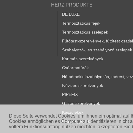
HERZ PRODUKTE
DE LUXE
Termosztatikus fejek
Termosztatikus szelepek
Fűtőtest-szerelvények, fűtőtest csatl
Szabályozó-, és szabályozó szelepek
Karimás szerelvények
Csőarmatúrák
Hőmérsékletszabályozás, mérési, vezé
Ivóvizes szerelvények
PIPEFIX
Gázos szerelvények
Készülékek
Diese Seite verwendet Cookies, um Ihnen ein optimal auf 
Cookies ermöglichen es Computer zu identifizieren, nicht 
Osztók-gyűjtők
vollem Funktionsumfang nutzen möchten, akzeptieren Sie b