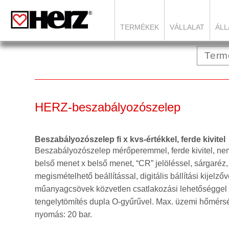
TERMÉKEK
VÁLLALAT
ÁLL
HERZ-beszabályozószelep
Beszabályozószelep fi x kvs-értékkel, ferde kivitel
Beszabályozószelep mérőperemmel, ferde kivitel, ne
belső menet x belső menet, “CR” jelöléssel, sárgaréz
megismételhető beállítással, digitális bállítási kijelzőv
műanyagcsövek közvetlen csatlakozási lehetőséggel
tengelytömítés dupla O-gyűrűvel. Max. üzemi hőmérsé
nyomás: 20 bar.