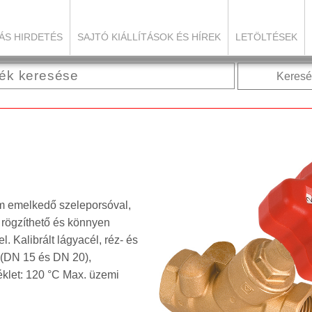
ÁS HIRDETÉS
SAJTÓ KIÁLLÍTÁSOK ÉS HÍREK
LETÖLTÉSEK
Keresé
m emelkedő szeleporsóval,
, rögzíthető és könnyen
el. Kalibrált lágyacél, réz- és
 (DN 15 és DN 20),
klet: 120 °C Max. üzemi