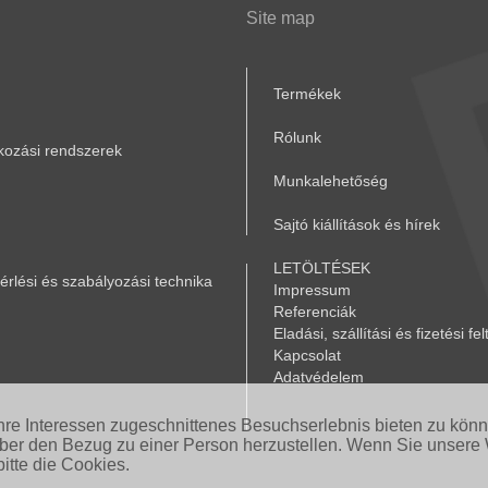
Site map
Termékek
Rólunk
akozási rendszerek
Munkalehetőség
Sajtó kiállítások és hírek
LETÖLTÉSEK
rlési és szabályozási technika
Impressum
Referenciák
Eladási, szállítási és fizetési fel
Kapcsolat
Adatvédelem
Ihre Interessen zugeschnittenes Besuchserlebnis bieten zu kön
aber den Bezug zu einer Person herzustellen. Wenn Sie unsere 
itte die Cookies.