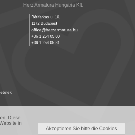
Herz Armatura Hungária Kft.
Rétifarkas u. 10.
1172 Budapest
office@herzarmatura.hu
+36 1 254 05 80
+36 1 254 05 81
tételek
nen. Diese
Website in
Akzeptieren Sie bitte die Cookies