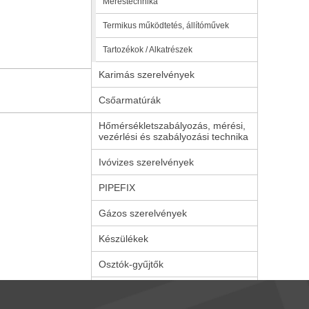
Méréstechnika
Termikus működtetés, állítóművek
Tartozékok / Alkatrészek
Karimás szerelvények
Csőarmatúrák
Hőmérsékletszabályozás, mérési,
vezérlési és szabályozási technika
Ivóvizes szerelvények
PIPEFIX
Gázos szerelvények
Készülékek
Osztók-gyűjtők