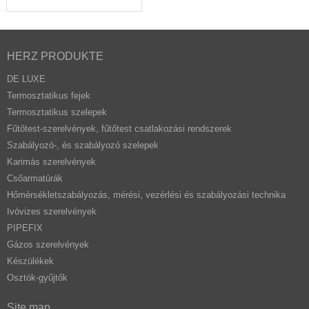
HERZ PRODUKTE
DE LUXE
Termosztatikus fejek
Termosztatikus szelepek
Fűtőtest-szerelvények, fűtőtest csatlakozási rendszerek
Szabályozó-, és szabályozó szelepek
Karimás szerelvények
Csőarmatúrák
Hőmérsékletszabályozás, mérési, vezérlési és szabályozási technika
Ivóvizes szerelvények
PIPEFIX
Gázos szerelvények
Készülékek
Osztók-gyűjtők
Site map