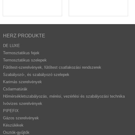
HERZ PRODUKTE
DE LUXE
Termosztatikus fejek
Termosztatikus szelepek
Fűtőtest-szerelvények, fűtőtest csatlakozási rendszerek
Szabályozó-, és szabályozó szelepek
Karimás szerelvények
Csőarmatúrák
Hőmérsékletszabályozás, mérési, vezérlési és szabályozási technika
Ivóvizes szerelvények
PIPEFIX
Gázos szerelvények
Készülékek
Osztók-gyűjtők