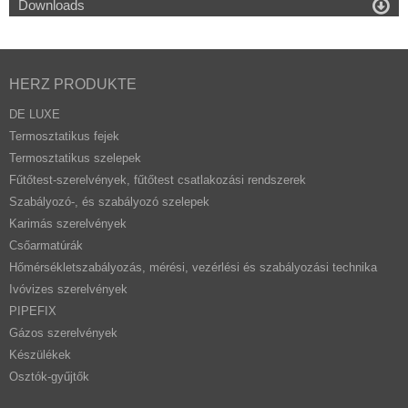

Downloads
HERZ PRODUKTE
DE LUXE
Termosztatikus fejek
Termosztatikus szelepek
Fűtőtest-szerelvények, fűtőtest csatlakozási rendszerek
Szabályozó-, és szabályozó szelepek
Karimás szerelvények
Csőarmatúrák
Hőmérsékletszabályozás, mérési, vezérlési és szabályozási technika
Ivóvizes szerelvények
PIPEFIX
Gázos szerelvények
Készülékek
Osztók-gyűjtők