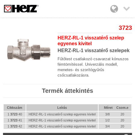

3723
HERZ-RL-1 visszatérő szelep
egyenes kivitel
HERZ-RL-1 visszatérő szelepek
Fűtőtest csatlakozó csavarzat kónuszos
fémtömítéssel. Univerzális modell,
menetes- és szorítógyűrűs
csőcsatlakozásra.
Termék áttekintés
Cikkszám
Leírás
Méret
Csom.e
1
3723
40
HERZ-RL-1 visszatérő szelep egyenes kivitel
3/8
20
1
3723
41
HERZ-RL-1 visszatérő szelep egyenes kivitel
1/2
20
1
3723
42
HERZ-RL-1 visszatérő szelep egyenes kivitel
3/4
20