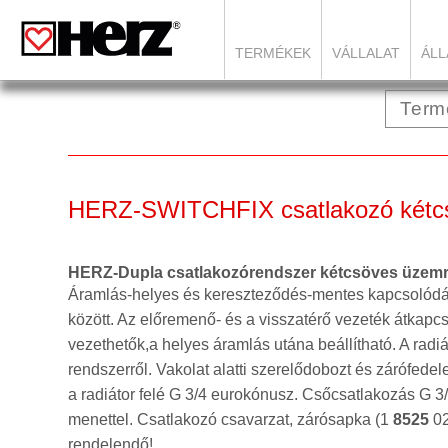
TERMÉKEK
VÁLLALAT
ÁLL
HERZ-SWITCHFIX csatlakozó kétcs
HERZ-Dupla csatlakozórendszer kétcsöves üzem
Áramlás-helyes és kereszteződés-mentes kapcsolódás 
között. Az előremenő- és a visszatérő vezeték átka
vezethetők,a helyes áramlás utána beállítható. A radia
rendszerről. Vakolat alatti szerelődobozt és zárófede
a radiátor felé G 3/4 eurokónusz. Csőcsatlakozás G 3
menettel. Csatlakozó csavarzat, zárósapka (1
8525
02
rendelendő!