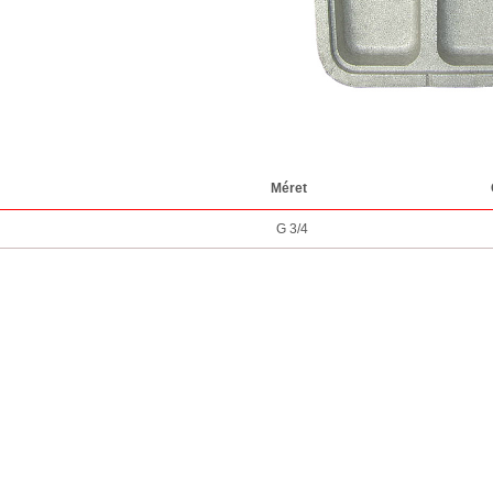
Méret
G 3/4