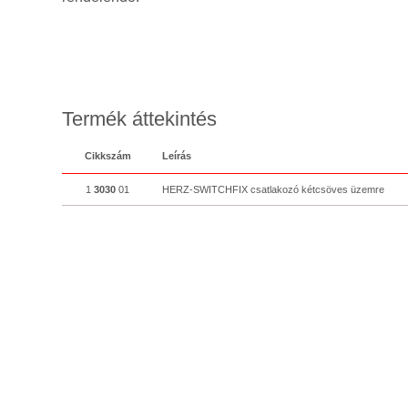
Termék áttekintés
Cikkszám
Leírás
1
3030
01
HERZ-SWITCHFIX csatlakozó kétcsöves üzemre