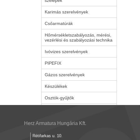
szelepek
Karimás szerelvények
Csőarmatúrák
Hőmérsékletszabályozás, mérési,
vezérlési és szabályozási technika
Ivóvizes szerelvények
PIPEFIX
Gázos szerelvények
Készülékek
Osztók-gyűjtők
Herz Armatura Hungária Kft.
Rétifarkas u. 10.