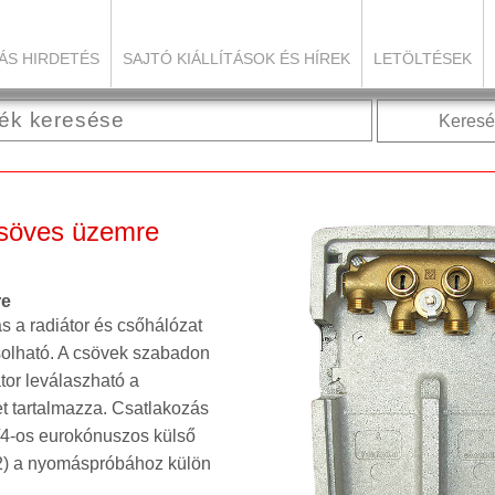
ÁS HIRDETÉS
SAJTÓ KIÁLLÍTÁSOK ÉS HÍREK
LETÖLTÉSEK
Keresé
öves üzemre
re
a radiátor és csőhálózat
pcsolható. A csövek szabadon
́tor leválaszható a
let tartalmazza. Csatlakozás
/4-os eurokónuszos külső
) a nyomáspróbához külön