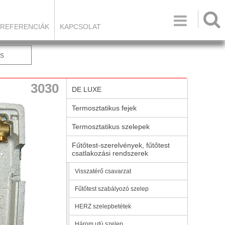

REFERENCIÁK
KAPCSOLAT
s
3030
DE LUXE
Termosztatikus fejek
Termosztatikus szelepek
Fűtőtest-szerelvények, fűtőtest
csatlakozási rendszerek
Visszatérő csavarzat
Fűtőtest szabályozó szelep
HERZ szelepbetétek
Három utú szelep