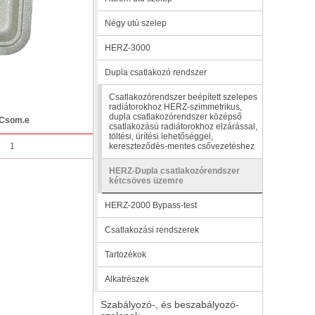
Négy utú szelep
HERZ-3000
Dupla csatlakozó rendszer
Csatlakozórendszer beépített szelepes
radiátorokhoz HERZ-szimmetrikus,
dupla csatlakozórendszer középső
Csom.e
csatlakozású radiátorokhoz elzárással,
töltési, ürítési lehetőséggel,
1
kereszteződés-mentes csővezetéshez
HERZ-Dupla csatlakozórendszer
kétcsöves üzemre
HERZ-2000 Bypass-test
Csatlakozási rendszerek
Tartozékok
Alkatrészek
Szabályozó-, és beszabályozó-