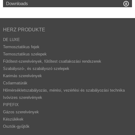

Downloads
HERZ PRODUKTE
DE LUXE
Termosztatikus fejek
Termosztatikus szelepek
Fűtőtest-szerelvények, fűtőtest csatlakozási rendszerek
Szabályozó-, és szabályozó szelepek
Karimás szerelvények
Csőarmatúrák
Hőmérsékletszabályozás, mérési, vezérlési és szabályozási technika
Ivóvizes szerelvények
PIPEFIX
Gázos szerelvények
Készülékek
Osztók-gyűjtők