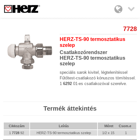

7728
HERZ-TS-90 termosztatikus
szelep
Csatlakozórendszer
HERZ-TS-90 termosztatikus
szelep
speciális sarok kivitel, légtelenítéssel
Fűtőtest-csatlakozó kónuszos tömítéssel.
1
6292
01-es csatlakozóval szerelve.
Termék áttekintés
Cikkszám
Leírás
Méret
Csom.e
1
7728
92
HERZ-TS-90 termosztatikus szelep
1/2 x 15
1