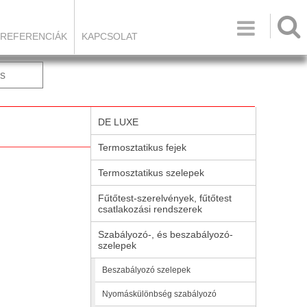

REFERENCIÁK
KAPCSOLAT
s
DE LUXE
Termosztatikus fejek
Termosztatikus szelepek
Fűtőtest-szerelvények, fűtőtest
csatlakozási rendszerek
Szabályozó-, és beszabályozó-
szelepek
Beszabályozó szelepek
Nyomáskülönbség szabályozó