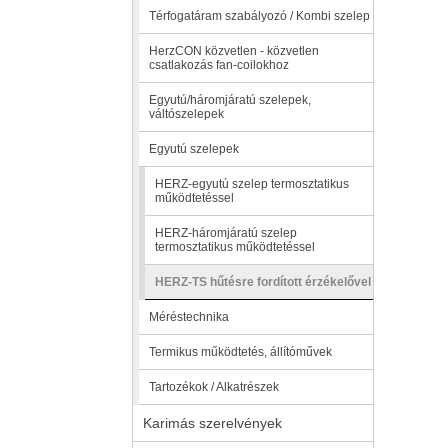
Térfogatáram szabályozó / Kombi szelep
HerzCON közvetlen - közvetlen
csatlakozás fan-coilokhoz
Egyutú/háromjáratú szelepek,
váltószelepek
Egyutú szelepek
HERZ-egyutú szelep termosztatikus
működtetéssel
HERZ-háromjáratú szelep
termosztatikus működtetéssel
HERZ-TS hűtésre fordított érzékelővel
Méréstechnika
Termikus működtetés, állítóművek
Tartozékok / Alkatrészek
Karimás szerelvények