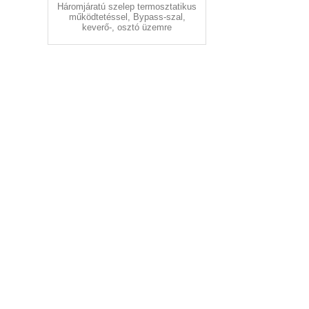
Háromjáratú szelep termosztatikus
működtetéssel, Bypass-szal,
keverő-, osztó üzemre