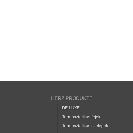
HERZ PRODUKTE
DE LUXE
Termosztatikus fejek
Termosztatikus szelepek