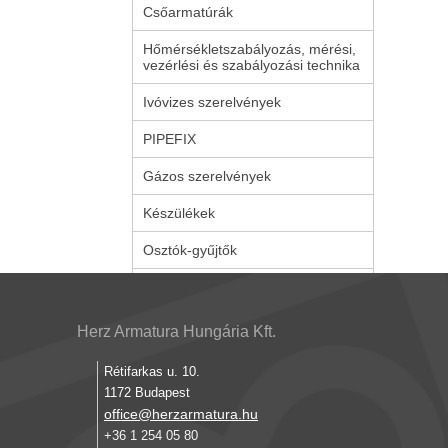
Csőarmatúrák
Hőmérsékletszabályozás, mérési,
vezérlési és szabályozási technika
Ivóvizes szerelvények
PIPEFIX
Gázos szerelvények
Készülékek
Osztók-gyűjtők
Herz Armatura Hungária Kft.
Rétifarkas u. 10.
1172 Budapest
office@herzarmatura.hu
+36 1 254 05 80