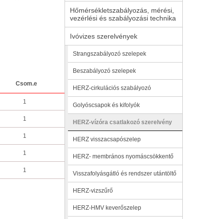
Hőmérsékletszabályozás, mérési,
vezérlési és szabályozási technika
Ivóvizes szerelvények
Strangszabályozó szelepek
Beszabályozó szelepek
Csom.e
HERZ-cirkulációs szabályozó
1
Golyóscsapok és kifolyók
1
HERZ-vízóra csatlakozó szerelvény
1
HERZ visszacsapószelep
1
HERZ- membrános nyomáscsökkentő
1
Visszafolyásgátló és rendszer utántöltő
HERZ-vizszűrő
HERZ-HMV keverőszelep