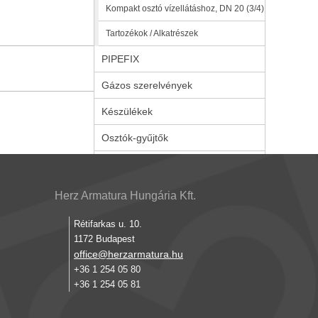
Kompakt osztó vízellátáshoz, DN 20 (3/4)
Tartozékok / Alkatrészek
PIPEFIX
Gázos szerelvények
Készülékek
Osztók-gyűjtők
Herz Armatura Hungária Kft.
Rétifarkas u. 10.
1172 Budapest
office@herzarmatura.hu
+36 1 254 05 80
+36 1 254 05 81