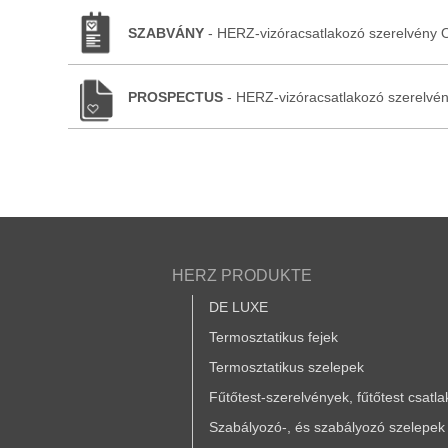
SZABVÁNY
- HERZ-vizóracsatlakozó szerelvény
PROSPECTUS
- HERZ-vizóracsatlakozó szerelvé
HERZ PRODUKTE
DE LUXE
Termosztatikus fejek
Termosztatikus szelepek
Fűtőtest-szerelvények, fűtőtest csatl
Szabályozó-, és szabályozó szelepek