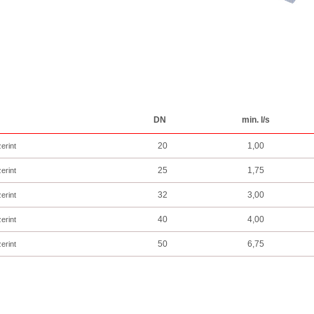
DN
min. l/s
20
1,00
erint
25
1,75
erint
32
3,00
erint
40
4,00
erint
50
6,75
erint