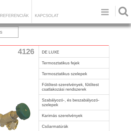

REFERENCIÁK
KAPCSOLAT
s
4126
DE LUXE
Termosztatikus fejek
Termosztatikus szelepek
Fűtőtest-szerelvények, fűtőtest
csatlakozási rendszerek
Szabályozó-, és beszabályozó-
szelepek
Karimás szerelvények
Csőarmatúrák