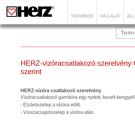
TERMÉKEK
VÁLLALAT
ÁLL
HERZ-vizóracsatlakozó szerelvén
szerint
HERZ-vízóra csatlakozó szerelvény
Vizóracsatlakozó garnitúra egy nyitott, kezelt kengyell
- Elzárószelep a vízóra előtt.
- Visszacsapószelep a vízóra után.