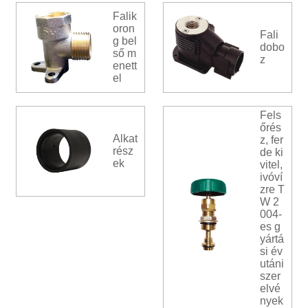
Falik
oron
Fali
g bel
dobo
ső m
z
enett
el
Fels
őrés
Alkat
z, fer
rész
de ki
ek
vitel,
ivóví
zre T
W 2
004-
es g
yártá
si év
utáni
szer
elvé
nyek