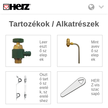

Tartozékok / Alkatrészek
Leer
Mint
eszt
avev
ő sz
ő sz
elep
elep
ek
ek
Oszt
ó tart
HER
ó sz
Z-vis
erelé
szac
k, sz
sapó
erelé
shez