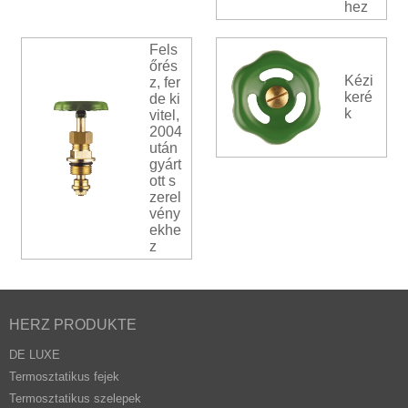
hez
Fels
őrés
Kézi
z, fer
keré
de ki
k
vitel,
2004
után
gyárt
ott s
zerel
vény
ekhe
z
HERZ PRODUKTE
DE LUXE
Termosztatikus fejek
Termosztatikus szelepek