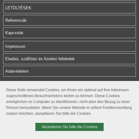
LETÖLTÉSEK
Referenciák
Kapcsolat
Impressum
Eladási, szállítási és fizetési feltételek
Adatvédelem
Herz Armatura Hungária Kft.
Diese Seite verwendet Cookies, um Ihnen ein optimal auf Ihre Interessen
zugeschnittenes Besuchserlebnis bieten zu können. Diese Cookies
Rétifarkas u. 10.
ermöglichen es Computer zu identifizieren, nicht aber den Bezug zu einer
1172 Budapest
Person herzustellen. Wenn Sie unsere Website in vollem Funktionsumfang
office@herzarmatura.hu
nutzen möchten, akzeptieren Sie bitte die Cookies.
+36 1 254 05 80
+36 1 254 05 81
Akzeptieren Sie bitte die Cookies
© 2026. HERZ