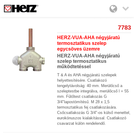

7783
HERZ-VUA-AHA négyjáratú
termosztatikus szelep
egycsöves üzemre
HERZ-VUA-AHA négyjáratú
szelep termosztatikus
működtetéssel
T & A és AHA négyjáratú szelepek
helyettesítésére. Csatlakozó
tengelytávolság: 40 mm. Merülőcső a
szeleptestbe integrálva, merülőcső l = 55
mm. Fűtőtest csatlakozás G
3/4"lapostömítésű. M 28 x 1,5
termosztatikus fej csatlakozására.
Csőcsatlakozás G 3/4"-os külső menettel,
eurokónuszos kialakítással. Csatlakozó
csavarzat külön rendelendő.