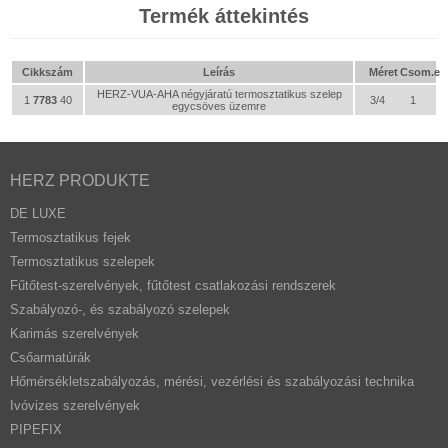
Termék áttekintés
Cikkszám
Leírás
Méret
Csom.e
HERZ-VUA-AHA négyjáratú termosztatikus szelep
1
7783
40
3/4
1
egycsöves üzemre
HERZ PRODUKTE
DE LUXE
Termosztatikus fejek
Termosztatikus szelepek
Fűtőtest-szerelvények, fűtőtest csatlakozási rendszerek
Szabályozó-, és szabályozó szelepek
Karimás szerelvények
Csőarmatúrák
Hőmérsékletszabályozás, mérési, vezérlési és szabályozási technika
Ivóvizes szerelvények
PIPEFIX