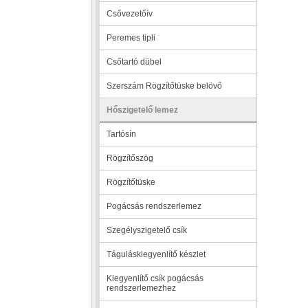
Csővezetőív
Peremes tipli
Csőtartó dübel
Szerszám Rögzítőtüske belövő
Hőszigetelő lemez
Tartósín
Rögzítőszög
Rögzítőtüske
Pogácsás rendszerlemez
Szegélyszigetelő csík
Táguláskiegyenlítő készlet
Kiegyenlítő csík pogácsás
rendszerlemezhez