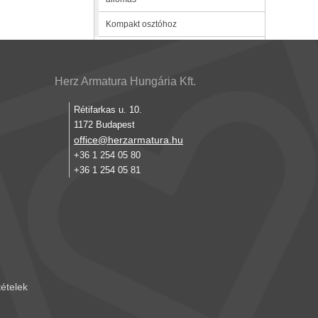
Kompakt osztóhoz
Herz Armatura Hungária Kft.
Rétifarkas u. 10.
1172 Budapest
office@herzarmatura.hu
+36 1 254 05 80
+36 1 254 05 81
tételek