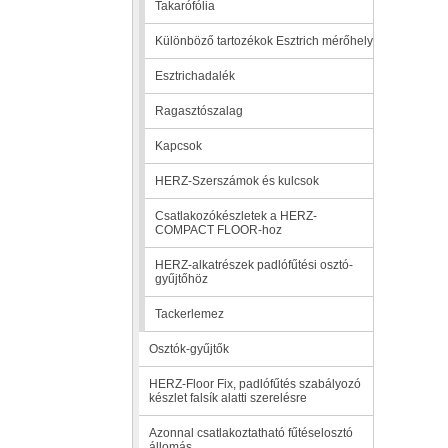
Takarófólia
Különböző tartozékok Esztrich mérőhely
Esztrichadalék
Ragasztószalag
Kapcsok
HERZ-Szerszámok és kulcsok
Csatlakozókészletek a HERZ-
COMPACT FLOOR-hoz
HERZ-alkatrészek padlófűtési osztó-
gyűjtőhöz
Tackerlemez
Osztók-gyűjtők
HERZ-Floor Fix, padlófűtés szabályozó
készlet falsík alatti szerelésre
Azonnal csatlakoztatható fűtéselosztó
állomás