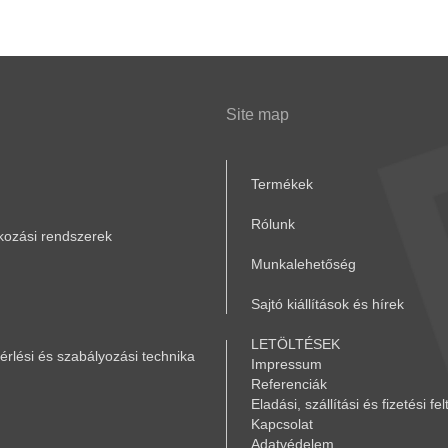
Site map
Termékek
Rólunk
akozási rendszerek
Munkalehetőség
Sajtó kiállítások és hírek
LETÖLTÉSEK
rlési és szabályozási technika
Impressum
Referenciák
Eladási, szállítási és fizetési fel
Kapcsolat
Adatvédelem