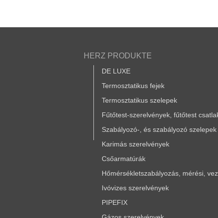
HERZ PRODUKTE
DE LUXE
Termosztatikus fejek
Termosztatikus szelepek
Fűtőtest-szerelvények, fűtőtest csatl
Szabályozó-, és szabályozó szelepek
Karimás szerelvények
Csőarmatúrák
Hőmérsékletszabályozás, mérési, vezé
Ivóvizes szerelvények
PIPEFIX
Gázos szerelvények