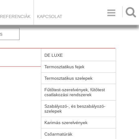

REFERENCIÁK
KAPCSOLAT
s
DE LUXE
Termosztatikus fejek
Termosztatikus szelepek
Fűtőtest-szerelvények, fűtőtest
csatlakozási rendszerek
Szabályozó-, és beszabályozó-
szelepek
Karimás szerelvények
Csőarmatúrák