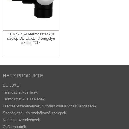
HERZ-TS-90-termosztatikus
szelep DE LUXE, 3-tengelyű
szelep “CD”
HERZ PRODUKTE
DE LUXE
Termosztatikus fejek
Termosztatikus szelepek
Fűtőtest-szerelvények, fűtőtest csatlakozási rendszerek
Szabályozó-, és szabályozó szelepek
Karimás szerelvények
Csőarmatúrák