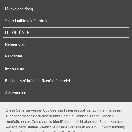
Munkalehetőség
Sajtó kiállítások és hírek
LETÖLTÉSEK
Referenciák
Kapcsolat
Impressum
Eladási, szállítási és fizetési feltételek
Adatvédelem
Herz Armatura Hungária Kft.
Diese Seite verwendet Cookies, um Ihnen ein optimal auf Ihre Interessen
zugeschnittenes Besuchserlebnis bieten zu können. Diese Cookies
Rétifarkas u. 10.
ermöglichen es Computer zu identifizieren, nicht aber den Bezug zu einer
1172 Budapest
Person herzustellen. Wenn Sie unsere Website in vollem Funktionsumfang
office@herzarmatura.hu