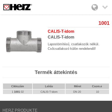

1001
CALIS-T-idom
CALIS-T-idom
Lapostömítésű, csatlakozók nélkül.
Csőcsatlakozó külön rendelendő!
Termék áttekintés
Cikkszám
Leírás
Méret
Csom.e
1
1001
02
CALIS-T-idom
DN 20
10
HERZ PRODUKTE