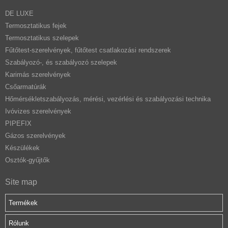
DE LUXE
Termosztatikus fejek
Termosztatikus szelepek
Fűtőtest-szerelvények, fűtőtest csatlakozási rendszerek
Szabályozó-, és szabályozó szelepek
Karimás szerelvények
Csőarmatúrák
Hőmérsékletszabályozás, mérési, vezérlési és szabályozási technika
Ivóvizes szerelvények
PIPEFIX
Gázos szerelvények
Készülékek
Osztók-gyűjtők
Site map
Termékek
Rólunk