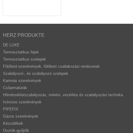
HERZ PRODUKTE
DE LUXE
Termosztatikus fejek
Termosztatikus szelepek
Fűtőtest-szerelvények, fűtőtest csatlakozási rendszerek
Szabályozó-, és szabályozó szelepek
Karimás szerelvények
Csőarmatúrák
Hőmérsékletszabályozás, mérési, vezérlési és szabályozási technika
Ivóvizes szerelvények
PIPEFIX
Gázos szerelvények
Készülékek
Osztók-gyűjtők